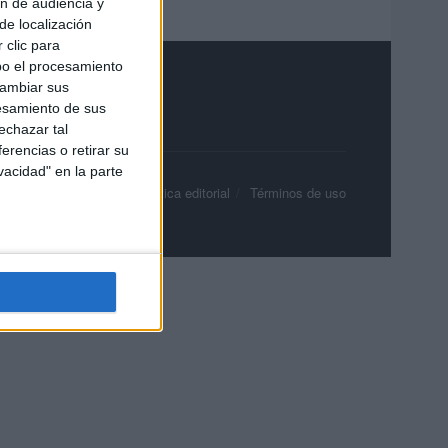
ón de audiencia y
de localización
 clic para
bo el procesamiento
cambiar sus
esamiento de sus
echazar tal
erencias o retirar su
vacidad" en la parte
olítica de privacidad
Política editorial
Términos de uso