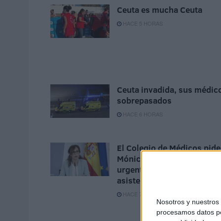
Ceuta es mucha Ceuta
HACE 5 HORAS
Ceuta invadida, sus médic
sobrepasados
HACE 6 HORAS
El Colegio de Médicos pide
Mónica García medidas
urgentes ante la "catástrof
asistencial" en Ceuta
HACE 7 HORAS
Nosotros y nuestro
procesamos datos per