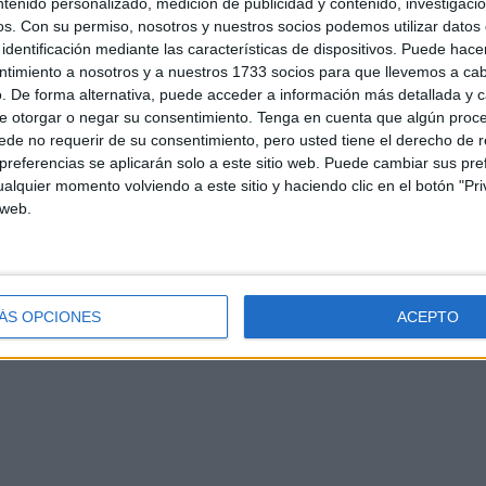
ntenido personalizado, medición de publicidad y contenido, investigaci
os.
Con su permiso, nosotros y nuestros socios podemos utilizar datos 
identificación mediante las características de dispositivos. Puede hacer
ntimiento a nosotros y a nuestros 1733 socios para que llevemos a ca
. De forma alternativa, puede acceder a información más detallada y 
e otorgar o negar su consentimiento.
Tenga en cuenta que algún proc
de no requerir de su consentimiento, pero usted tiene el derecho de r
referencias se aplicarán solo a este sitio web. Puede cambiar sus pref
alquier momento volviendo a este sitio y haciendo clic en el botón "Pri
d
Contacto
Aviso legal – Protección de datos
Política de cookies
P
 web.
ÁS OPCIONES
ACEPTO