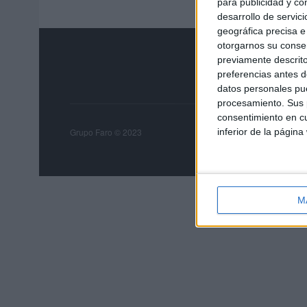
para publicidad y co
desarrollo de servici
geográfica precisa e 
otorgarnos su conse
previamente descrito
preferencias antes d
datos personales pue
procesamiento. Sus p
consentimiento en cu
Grupo Faro
Publicida
inferior de la página
Grupo Faro © 2023
M