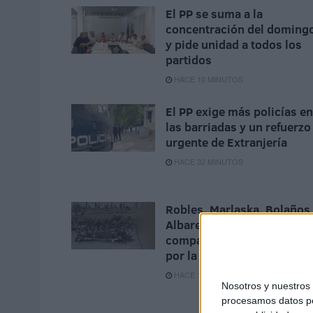
El PP se suma a la
concentración del doming
y pide unidad a todos los
partidos
HACE 10 MINUTOS
El PP exige más policías en
las barriadas y un refuerzo
urgente de Extranjería
HACE 32 MINUTOS
Robles, Marlaska, Bolaños
Albares solicitan
comparecer en el Congres
por la crisis de Ceuta
HACE 1 HORA
Nosotros y nuestro
procesamos datos per