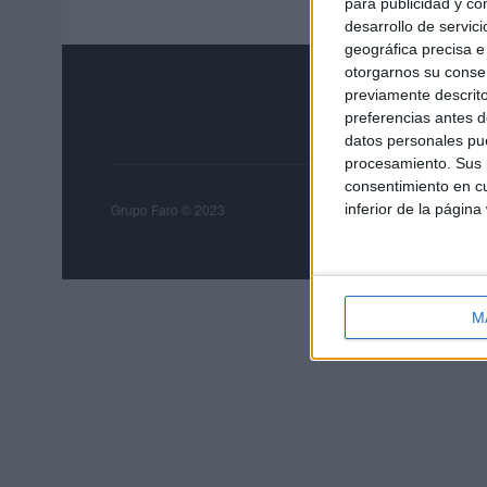
para publicidad y co
desarrollo de servici
geográfica precisa e 
otorgarnos su conse
previamente descrito
preferencias antes d
datos personales pue
procesamiento. Sus p
consentimiento en cu
Grupo Faro
Publicida
inferior de la página
Grupo Faro © 2023
M