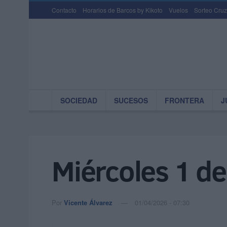
Contacto
Horarios de Barcos by Kikoto
Vuelos
Sorteo Cruz
SOCIEDAD
SUCESOS
FRONTERA
J
Miércoles 1 de
Por
Vicente Álvarez
01/04/2026 - 07:30