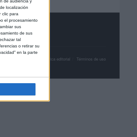
ón de audiencia y
de localización
 clic para
bo el procesamiento
cambiar sus
esamiento de sus
echazar tal
erencias o retirar su
vacidad" en la parte
olítica de privacidad
Política editorial
Términos de uso