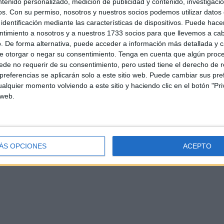
ntenido personalizado, medición de publicidad y contenido, investigaci
os.
Con su permiso, nosotros y nuestros socios podemos utilizar datos 
identificación mediante las características de dispositivos. Puede hacer
ntimiento a nosotros y a nuestros 1733 socios para que llevemos a ca
. De forma alternativa, puede acceder a información más detallada y 
e otorgar o negar su consentimiento.
Tenga en cuenta que algún proc
de no requerir de su consentimiento, pero usted tiene el derecho de r
referencias se aplicarán solo a este sitio web. Puede cambiar sus pref
alquier momento volviendo a este sitio y haciendo clic en el botón "Pri
d
Contacto
Aviso legal – Protección de datos
Política de cookies
P
 web.
ÁS OPCIONES
ACEPTO