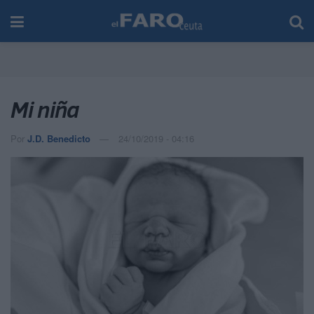
Mi niña
Por
J.D. Benedicto
24/10/2019 - 04:16