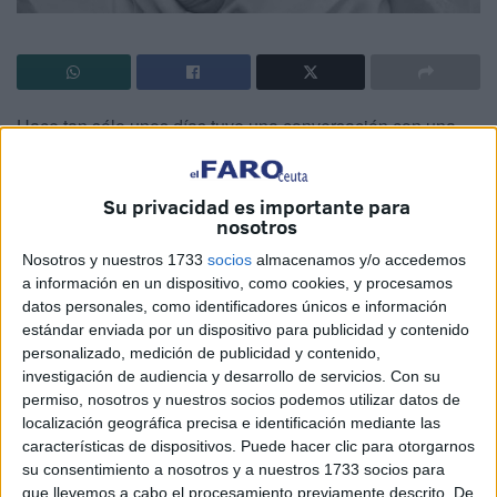
Hace tan sólo unos días tuve una conversación con una
mujer, ya mayor, confesándome: Todo lo que digan sobre
el amor es una mentira. Yo fui una mujer muy apasionada.
Su privacidad es importante para
Tuve dos novios y la verdad que me abrí a ellos desde el
nosotros
primer día. Una gran equivocación. Todos los hombres
Nosotros y nuestros 1733
socios
almacenamos y/o accedemos
siempre van por una cosa. Cuando lo consiguen la verdad
a información en un dispositivo, como cookies, y procesamos
que te dan portazo. Sufrí muchísimo. Tanto que mi familia
datos personales, como identificadores únicos e información
tuvo que tomar la decisión de buscarme ayuda médica. Me
estándar enviada por un dispositivo para publicidad y contenido
atiborraron de pastillas y durante una larga temporada
personalizado, medición de publicidad y contenido,
investigación de audiencia y desarrollo de servicios.
Con su
estuve en un mundo de fantasías controlado por los
permiso, nosotros y nuestros socios podemos utilizar datos de
galenos. Yo quería escapar de ello, pero mi madre estuvo
localización geográfica precisa e identificación mediante las
siempre dedicada a mi cuidado, según me dijo todo era
características de dispositivos. Puede hacer clic para otorgarnos
por mi bien. Luego los intentos de no tomar alguna de las
su consentimiento a nosotros y a nuestros 1733 socios para
que llevemos a cabo el procesamiento previamente descrito. De