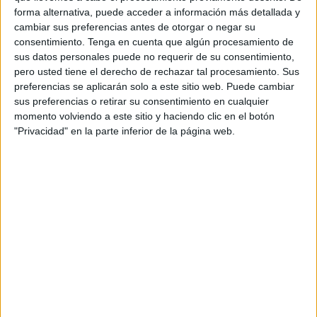
mencionadas pastillas era imposible. Yo hoy en día creo
forma alternativa, puede acceder a información más detallada y
que fue una gran equivocación. Pero claro la sociedad es
cambiar sus preferencias antes de otorgar o negar su
muy injusta. Todos tenemos que entrar dentro de un
consentimiento.
Tenga en cuenta que algún procesamiento de
modelo. Quien no está dentro de este estereotipo no
sus datos personales puede no requerir de su consentimiento,
pero usted tiene el derecho de rechazar tal procesamiento. Sus
puede circular libremente por la calle. Tienen que estar
preferencias se aplicarán solo a este sitio web. Puede cambiar
controlados. Para eso están los medicamentos. Para
sus preferencias o retirar su consentimiento en cualquier
tenerte dentro de una cárcel que aunque no tenga barrotes
momento volviendo a este sitio y haciendo clic en el botón
es un lugar donde uno no puede salir ya que los
"Privacidad" en la parte inferior de la página web.
componentes de ellos está hecho para eso.
Para más ‘inri’ debo de decir que yo seguía estando en el
mundo , ya que quería estudiar y seguí. Dentro del colegio
nocturno la verdad tuve muchas ocasiones de quedar con
gente y pasarlo bien. Todo lo que me habían hecho pues
yo lo puse en practica. Pero aunque la Universidad a
Distancia existía yo me las arreglaba para ir a clase todos
los días necesitaba relacionarme con la sociedad.
Llegaron los treinta y la verdad tenía algo en mis adentros