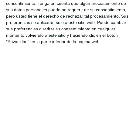
consentimiento.
Tenga en cuenta que algún procesamiento de
en escena. Ese espacio entre nube y nube, es
sus datos personales puede no requerir de su consentimiento,
aprovechado para colorearse y ponerse más bella, si
pero usted tiene el derecho de rechazar tal procesamiento. Sus
puede, para que sus pretendientes se queden con la boca
preferencias se aplicarán solo a este sitio web. Puede cambiar
sus preferencias o retirar su consentimiento en cualquier
abierta y sigan pensando en una futura cita con ella, allá
momento volviendo a este sitio y haciendo clic en el botón
en el futuro.
"Privacidad" en la parte inferior de la página web.
Y la risa de mi amigo cae con toda su fuerza y me dice al
oído: “¿Quizás has pensado en que es viable una futura
cita con algo que es tan grande, y está a tantos
kilómetros?”.
Y yo respondo que las ganas son suficientes para dejar
atrás estos pequeños inconvenientes y ver cerca una
futura reunión con ese ángel, es una fantasía disfrazada
con un alma de caridad ante mis impulsos, sobre algo tan
colosal, que no me deja de salir de su embrujo, y pensar
en algo terrenal.