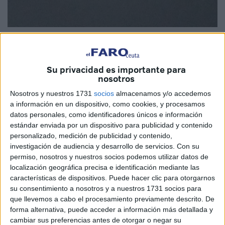
Imagen cedida
Su privacidad es importante para
nosotros
Estoy mirando una Luna, que va buscando su plenitud
Nosotros y nuestros 1731
socios
almacenamos y/o accedemos
ocupando la primera fila del Cielo. De vez en cuando
a información en un dispositivo, como cookies, y procesamos
encuentra refugio entre nubes, y hace desaparecer,
datos personales, como identificadores únicos e información
estándar enviada por un dispositivo para publicidad y contenido
parece que tiene la intuición de que la están observando, y
personalizado, medición de publicidad y contenido,
tiene esa vergüenza innata de las mujeres, las cuales
investigación de audiencia y desarrollo de servicios.
Con su
desean ser admiradas por los ojos de los hombres, para
permiso, nosotros y nuestros socios podemos utilizar datos de
ser el centro del cotilleo.
localización geográfica precisa e identificación mediante las
características de dispositivos. Puede hacer clic para otorgarnos
Lo bonita que es, el porte de elegancia que tiene y, en
su consentimiento a nosotros y a nuestros 1731 socios para
que llevemos a cabo el procesamiento previamente descrito. De
definitiva, ¿quién pudiera estar contigo?
forma alternativa, puede acceder a información más detallada y
cambiar sus preferencias antes de otorgar o negar su
Y todas con la sonrisa, de esa admiración, sobre su puesta