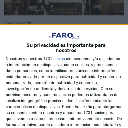
Imagen cedida
Su privacidad es importante para
nosotros
Quizás el Mis pensamientos eran tan reiterativos que
nunca me había pasado este pesar, y una tarde paseando
Nosotros y nuestros 1731
socios
almacenamos y/o accedemos
a información en un dispositivo, como cookies, y procesamos
por el centro vi la puerta de una iglesia abierta y procedí en
datos personales, como identificadores únicos e información
entrar en aquel lugar sagrado.
estándar enviada por un dispositivo para publicidad y contenido
personalizado, medición de publicidad y contenido,
Me puse casi a la mitad de aquel lugar y me arrodillé.
investigación de audiencia y desarrollo de servicios.
Con su
permiso, nosotros y nuestros socios podemos utilizar datos de
Tenía la mente en blanco, y procedí al rito que me habían
localización geográfica precisa e identificación mediante las
enseñado hacia tanto tiempo.
características de dispositivos. Puede hacer clic para otorgarnos
su consentimiento a nosotros y a nuestros 1731 socios para
Yo soy una persona que creo en algo, pero sólo voy a una
que llevemos a cabo el procesamiento previamente descrito. De
Iglesia en Comuniones, bautizos y bodas.
forma alternativa, puede acceder a información más detallada y