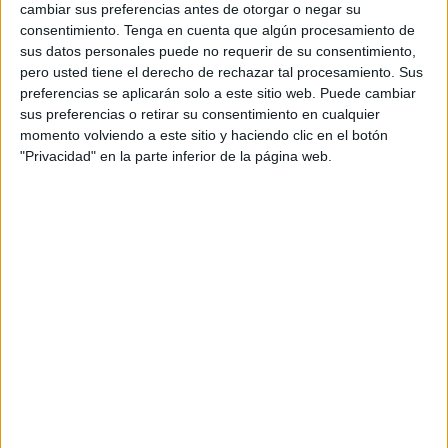
cambiar sus preferencias antes de otorgar o negar su
Cuando iba por mitad de mi primera oración, sentí como si
consentimiento.
Tenga en cuenta que algún procesamiento de
alguien me hubiera tocado la espalda, no hice ni caso,
sus datos personales puede no requerir de su consentimiento,
pero usted tiene el derecho de rechazar tal procesamiento. Sus
pero en la segunda oportunidad, miré hacia atrás, no había
preferencias se aplicarán solo a este sitio web. Puede cambiar
nadie, y mi imaginación empezó a volar.
sus preferencias o retirar su consentimiento en cualquier
momento volviendo a este sitio y haciendo clic en el botón
Había ido para intentar buscar una ayuda, está vez
"Privacidad" en la parte inferior de la página web.
espiritual, pero había tenido una respuesta rara. Un
tocamiento en mi espalda, no una vez, sino dos.
Seguí rezando hasta que me agote.
Me senté en el banco y trate de no pensar, pero estaba allí,
esa tortura que me estaba asfixiando, que no me dejaba
noche, ni día.
A los pocos minutos salí del lugar, antes descrito, y
después de andar unos metros, me di cuenta que me
encontraba en otro lugar, aunque fuera la misma calle de