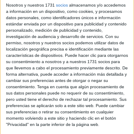
Nosotros y nuestros 1731
socios
almacenamos y/o accedemos
llegado hasta Ceuta, los agentes explican cómo algunos
a información en un dispositivo, como cookies, y procesamos
ladrones utilizan
métodos casi invisibles para saber si
datos personales, como identificadores únicos e información
una casa está vacía durante las vacaciones
.
estándar enviada por un dispositivo para publicidad y contenido
personalizado, medición de publicidad y contenido,
El mensaje es claro:
“Alto, no toques nada”
. Así empieza
investigación de audiencia y desarrollo de servicios.
Con su
el vídeo en el que se describe una técnica empleada
permiso, nosotros y nuestros socios podemos utilizar datos de
localización geográfica precisa e identificación mediante las
habitualmente por los delincuentes durante los meses de
características de dispositivos. Puede hacer clic para otorgarnos
verano, cuando muchas personas se ausentan durante
su consentimiento a nosotros y a nuestros 1731 socios para
días o semanas.
que llevemos a cabo el procesamiento previamente descrito. De
forma alternativa, puede acceder a información más detallada y
cambiar sus preferencias antes de otorgar o negar su
consentimiento.
Tenga en cuenta que algún procesamiento de
sus datos personales puede no requerir de su consentimiento,
pero usted tiene el derecho de rechazar tal procesamiento. Sus
preferencias se aplicarán solo a este sitio web. Puede cambiar
sus preferencias o retirar su consentimiento en cualquier
momento volviendo a este sitio y haciendo clic en el botón
"Privacidad" en la parte inferior de la página web.