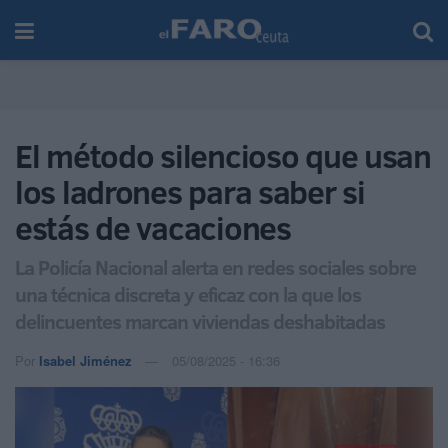
El método silencioso que usan
los ladrones para saber si
estás de vacaciones
La Policía Nacional alerta en redes sociales sobre
una técnica discreta y eficaz con la que los
delincuentes marcan viviendas deshabitadas
Por
Isabel Jiménez
05/08/2025 - 16:36