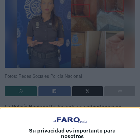
Fotos: Redes Sociales Policía Nacional
La
Policía Nacional
ha lanzado una
advertencia en
redes sociales
con el objetivo de alertar a los ciudadanos
de cuáles son las prácticas que están usando para
Su privacidad es importante para
conocer la actividad que hay en una vivienda. En un vídeo
nosotros
compartido a través de sus canales oficiales, y que ha