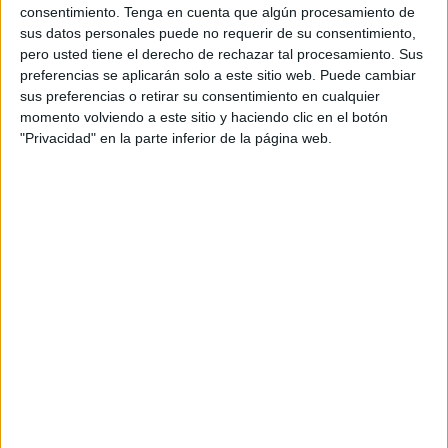
peligrosa debido a que, desde su aparición en 2023, no se
consentimiento.
Tenga en cuenta que algún procesamiento de
sus datos personales puede no requerir de su consentimiento,
ha encontrado una solución satisfactoria para la población
pero usted tiene el derecho de rechazar tal procesamiento. Sus
del país asiático, ya que se mantienen a la deriva con el
preferencias se aplicarán solo a este sitio web. Puede cambiar
incremento de estos casos.
sus preferencias o retirar su consentimiento en cualquier
momento volviendo a este sitio y haciendo clic en el botón
En cuanto a los síntomas que se tienen si la persona se ha
"Privacidad" en la parte inferior de la página web.
contagiado de este metapneumovirus humano, estos no
distan mucho de las de una infección respiratoria como el
resfriado. Es por ello que es normal que aparezca la tos,
complicaciones al respirar, secreción nasal y dolores de
garganta, además de fiebre.
Propagación de este virus
respiratorio
Por otra parte, esta afección se propaga principalmente en
personas mayores de 65 años, además de los más