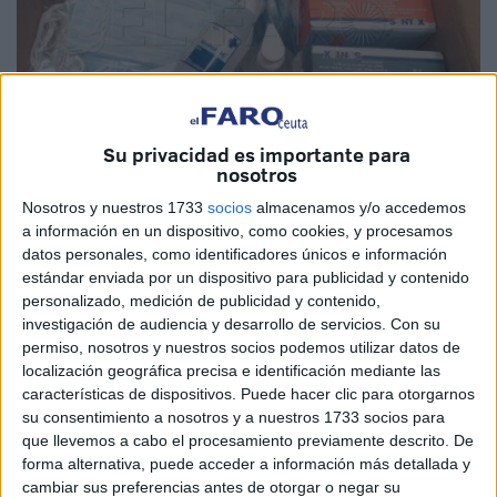
Su privacidad es importante para
nosotros
Imagen de archivo
Nosotros y nuestros 1733
socios
almacenamos y/o accedemos
a información en un dispositivo, como cookies, y procesamos
datos personales, como identificadores únicos e información
estándar enviada por un dispositivo para publicidad y contenido
Desde la aparición del
Covid-19
en nuestras vidas, hemos
personalizado, medición de publicidad y contenido,
ido conociendo diferentes variantes de esta
afección
,
investigación de audiencia y desarrollo de servicios.
Con su
algunas de ellas bastante peligrosas. Eso es lo que ocurre
permiso, nosotros y nuestros socios podemos utilizar datos de
localización geográfica precisa e identificación mediante las
con la nueva cepa conocida como metapneumovirus
características de dispositivos. Puede hacer clic para otorgarnos
humano, que se está propagando en China y del que los
su consentimiento a nosotros y a nuestros 1733 socios para
vecinos de Ceuta deben estar muy atentos.
que llevemos a cabo el procesamiento previamente descrito. De
forma alternativa, puede acceder a información más detallada y
Una variante del
Coronavirus
que se muestra muy
cambiar sus preferencias antes de otorgar o negar su