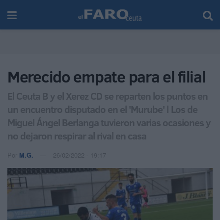
Merecido empate para el filial
El Ceuta B y el Xerez CD se reparten los puntos en
un encuentro disputado en el 'Murube' l Los de
Miguel Ángel Berlanga tuvieron varias ocasiones y
no dejaron respirar al rival en casa
Por
M.G.
26/02/2022 - 19:17