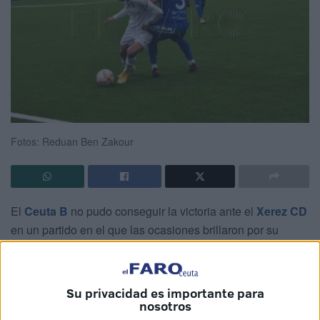
Fotos: Reduan Ben Zakour
El
Ceuta B
no pudo conseguir la victoria ante el
Xerez CD
en un partido en el que las ocasiones brillaron por su
ausencia y los únicos dos goles del encuentro se
ocasionaron en la primera mitad.
Su privacidad es importante para
Un partido ante un gallito de la competición
que llegó a
nosotros
la casa de los caballas con el objetivo de alcanzar los tres