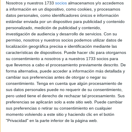
Nosotros y nuestros 1733
socios
almacenamos y/o accedemos
puntos.
a información en un dispositivo, como cookies, y procesamos
datos personales, como identificadores únicos e información
En este encuentro el técnico del Ceuta B, Miguel Ángel
estándar enviada por un dispositivo para publicidad y contenido
Berlanga, que cumplió su sanción después de la expulsión
personalizado, medición de publicidad y contenido,
ante el Atlético Antoniano tuvo que realizar cambios en
investigación de audiencia y desarrollo de servicios.
Con su
permiso, nosotros y nuestros socios podemos utilizar datos de
sus filas al contar con numerosas bajas como las de Elías,
localización geográfica precisa e identificación mediante las
Dani Muñoz, Jarrobi, Valentín, Basilio y Taufek.
características de dispositivos. Puede hacer clic para otorgarnos
su consentimiento a nosotros y a nuestros 1733 socios para
El Xerez CD también llegó hasta este encuentro con varias
que llevemos a cabo el procesamiento previamente descrito. De
bajas importantes.
forma alternativa, puede acceder a información más detallada y
cambiar sus preferencias antes de otorgar o negar su
El Ceuta B empezó el
partido
dominando el balón y
consentimiento.
Tenga en cuenta que algún procesamiento de
generando ocasiones como la que tuvo Prieto en el minuto
sus datos personales puede no requerir de su consentimiento,
2 que acabó saliendo por encima del larguero.
pero usted tiene el derecho de rechazar tal procesamiento. Sus
preferencias se aplicarán solo a este sitio web. Puede cambiar
Una entrada a Chakir acabó convirtiéndose en penalti. Los
sus preferencias o retirar su consentimiento en cualquier
momento volviendo a este sitio y haciendo clic en el botón
blancos no podían perder esta oportunidad. Prieto en el
"Privacidad" en la parte inferior de la página web.
minuto 5 se enfrento al portero colando el primer balón en
la portería de Marc Vito y poniendo por delante al filial en