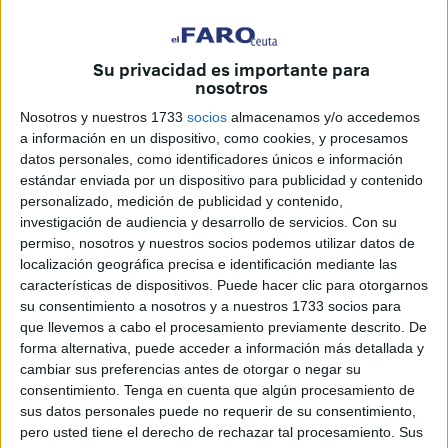
EFE
Su privacidad es importante para
nosotros
Nosotros y nuestros 1733
socios
almacenamos y/o accedemos
Si concibes la Guardia Civil como un cajón de
a información en un dispositivo, como cookies, y procesamos
datos personales, como identificadores únicos e información
colocaciones pasa que ni resuelves sus problemas y
estándar enviada por un dispositivo para publicidad y contenido
además haces el ridículo. Es lo que le ocurre al Gobierno,
personalizado, medición de publicidad y contenido,
que está pensando más en cómo afrontar estas elecciones
investigación de audiencia y desarrollo de servicios.
Con su
sorpresa que en resolver y atender las peticiones de los
permiso, nosotros y nuestros socios podemos utilizar datos de
guardias civiles.
localización geográfica precisa e identificación mediante las
características de dispositivos. Puede hacer clic para otorgarnos
Ya tenemos nuevo responsable. Hemos pasado de
su consentimiento a nosotros y a nuestros 1733 socios para
que llevemos a cabo el procesamiento previamente descrito. De
Mercedes a Leonardo, de directora a director, después de
forma alternativa, puede acceder a información más detallada y
que los espabilados incluyeran a la primera en las listas
cambiar sus preferencias antes de otorgar o negar su
del PSOE y hayan tenido que buscar a toda prisa el
consentimiento.
Tenga en cuenta que algún procesamiento de
comodín.
sus datos personales puede no requerir de su consentimiento,
pero usted tiene el derecho de rechazar tal procesamiento. Sus