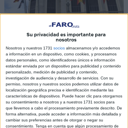
Imagen de archivo
Su privacidad es importante para
nosotros
Nosotros y nuestros 1731
socios
almacenamos y/o accedemos
a información en un dispositivo, como cookies, y procesamos
datos personales, como identificadores únicos e información
La configuración de los Presupuestos de la Ciudad lleva
estándar enviada por un dispositivo para publicidad y contenido
años equiparándose al zoco de Castillejos en sus buenos
personalizado, medición de publicidad y contenido,
tiempos. Lo que debe ser un documento que incluya
investigación de audiencia y desarrollo de servicios.
Con su
partidas estudiadas al detalle para el mejor futuro de Ceuta
permiso, nosotros y nuestros socios podemos utilizar datos de
se convierte en una especie de negociación propia de un
localización geográfica precisa e identificación mediante las
características de dispositivos. Puede hacer clic para otorgarnos
cabaret de mala muerte en el que algunos simplemente
su consentimiento a nosotros y a nuestros 1731 socios para
echan una partida de cartas. No se trata de tener ideas,
que llevemos a cabo el procesamiento previamente descrito. De
iniciativas o buscar medidas que realmente tengan un
forma alternativa, puede acceder a información más detallada y
interés general, más bien parece la búsqueda de una
cambiar sus preferencias antes de otorgar o negar su
consentimiento.
Tenga en cuenta que algún procesamiento de
burda justificación para dar el sí en las votaciones sin que