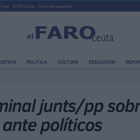
 Roja
COPE Ceuta
Portal del suscriptor
USTICIA
POLÍTICA
CULTURA
EDUCACIÓN
DEPO
inal junts/pp sobr
 ante políticos