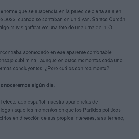
o enorme que se suspendía en la pared de cierta sala en
 de 2023, cuando se sentaban en un diván. Santos Cerdán
go muy significativo: una foto de una urna del 1-O
 encontraba acomodado en ese aparente confortable
mensaje subliminal, aunque en estos momentos cada uno
formas concluyentes. ¿Pero cuáles son realmente?
conoceremos algún día.
l electorado español muestra apariencias de
legan aquellos momentos en que los Partidos políticos
cirlos en dirección de sus propios intereses, a su terreno,