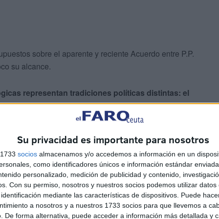
upuestos sobre el aparente y reciente Acuerdo entre P.P.
co su alcance.
gicas representan tradiciones políticas distintas: el
smo español, mientras que JUNTS promueve una
 podría percibirse por el electorado como una
Su privacidad es importante para nosotros
s 1733
socios
almacenamos y/o accedemos a información en un disposit
cuerdo una Necesidad Estratégica, motivada por otras
sonales, como identificadores únicos e información estándar enviada 
amáticas.
ntenido personalizado, medición de publicidad y contenido, investigaci
os.
Con su permiso, nosotros y nuestros socios podemos utilizar datos 
e tipo como las que podrían darse entre el Partido Popular
identificación mediante las características de dispositivos. Puede hacer
ntimiento a nosotros y a nuestros 1733 socios para que llevemos a ca
 la política española reciente, salvo según NUEVA
. De forma alternativa, puede acceder a información más detallada y 