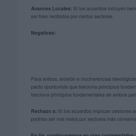
Avances Locales:
Si los acuerdos incluyen bene
ser bien recibidos por ciertos sectores.
Negativas:
Para ambos, erosión e incoherencias Ideológica
pacto oportunista que traiciona principios fund
traiciona principios fundamentales de ambos part
Rechazo a:
Si los acuerdos implican cesiones se
podrían ser mal vistos por sectores más conserv
En fin, continuaremos en plan contemplativo 