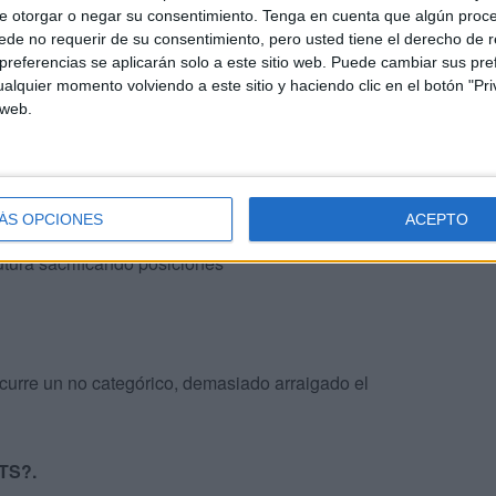
lectoral Republicano-Socialista (1909-1919), que, a
e otorgar o negar su consentimiento.
Tenga en cuenta que algún proc
ación parlamentaria y avances políticos significativos.
de no requerir de su consentimiento, pero usted tiene el derecho de r
referencias se aplicarán solo a este sitio web. Puede cambiar sus pref
alquier momento volviendo a este sitio y haciendo clic en el botón "Pri
P.?
 web.
ÁS OPCIONES
ACEPTO
tura sacrificando posiciones
curre un no categórico, demasiado arraigado el
NTS?.