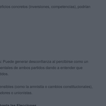
ficios concretos (inversiones, competencias), podrían
s: Puede generar desconfianza al percibirse como un
amentales de ambos partidos dando a entender que
idos.
nsibles (como la amnistía o cambios constitucionales),
adores o unionistas.
hasta las Elecciones.