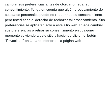
baja laboral. No elegí enfermar ni apartarme de mi trabajo.
cambiar sus preferencias antes de otorgar o negar su
Como la inmensa mayoría de quienes atraviesan una
consentimiento.
Tenga en cuenta que algún procesamiento de
incapacidad temporal, mi única preocupación era
sus datos personales puede no requerir de su consentimiento,
recuperarme para volver cuanto antes a mi vida normal.
pero usted tiene el derecho de rechazar tal procesamiento. Sus
preferencias se aplicarán solo a este sitio web. Puede cambiar
Por eso resulta injusto que se proyecte una sospecha
sus preferencias o retirar su consentimiento en cualquier
generalizada sobre quienes cuentan con una baja médica
momento volviendo a este sitio y haciendo clic en el botón
avalada por profesionales sanitarios.
"Privacidad" en la parte inferior de la página web.
La picaresca existe y debe combatirse. Pero la atención
debería estar en mejorar las inspecciones, los controles, el
seguimiento de los casos y la coordinación con las
mutuas, no en debilitar la protección de quienes realmente
están enfermos.
Está dentro de las propias empresas luchar porque sus
trabajadores no falten al trabajo si no lo ampara una
justificación real, por escrito y, en el caso de ser por estar
enfermo, con un parte sanitario.