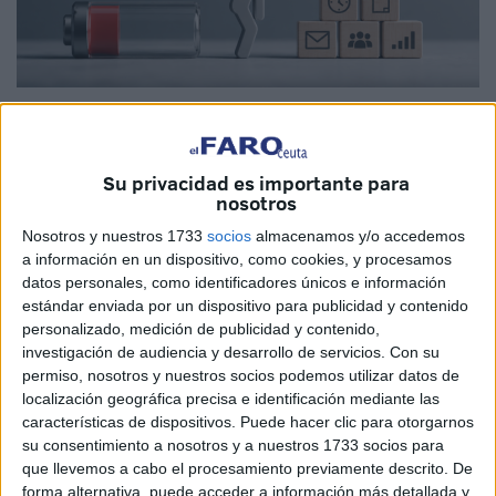
Imagen de archivo
Su privacidad es importante para
nosotros
Las declaraciones de Alberto Núñez Feijóo esta semana
Nosotros y nuestros 1733
socios
almacenamos y/o accedemos
calificando el absentismo laboral como “un cáncer que no
a información en un dispositivo, como cookies, y procesamos
podemos pagar” (vaya comparación más desafortunada) y
datos personales, como identificadores únicos e información
estándar enviada por un dispositivo para publicidad y contenido
cuestionando que los trabajadores de baja perciban las
personalizado, medición de publicidad y contenido,
mismas prestaciones, han abierto un debate tan legítimo
investigación de audiencia y desarrollo de servicios.
Con su
como delicado como para hablar con tanta ligereza. Existe
permiso, nosotros y nuestros socios podemos utilizar datos de
un riesgo evidente cuando se mezcla el fraude con la
localización geográfica precisa e identificación mediante las
enfermedad real.
características de dispositivos. Puede hacer clic para otorgarnos
su consentimiento a nosotros y a nuestros 1733 socios para
Lo escribo como alguien que ha estado unos meses de
que llevemos a cabo el procesamiento previamente descrito. De
forma alternativa, puede acceder a información más detallada y