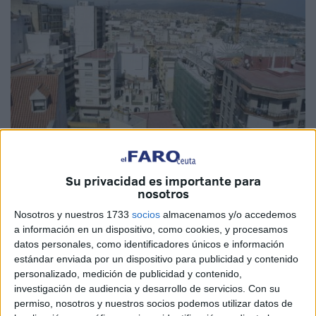
Imagen de archivo
Su privacidad es importante para
nosotros
Nosotros y nuestros 1733
socios
almacenamos y/o accedemos
a información en un dispositivo, como cookies, y procesamos
El Gobierno ha aprobado una nueva medida para facilitar
datos personales, como identificadores únicos e información
que se
construyan viviendas
con mayor rapidez, también
estándar enviada por un dispositivo para publicidad y contenido
personalizado, medición de publicidad y contenido,
en Ceuta. Este miércoles, el Boletín Oficial del Estado
investigación de audiencia y desarrollo de servicios.
Con su
(BOE) ha publicado una orden que
modifica la normativa
permiso, nosotros y nuestros socios podemos utilizar datos de
sobre tasaciones de inmuebles
, con el objetivo de