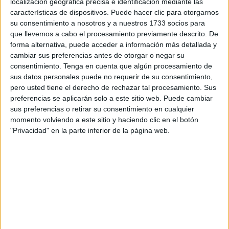
localización geográfica precisa e identificación mediante las
agilizar los procesos y aumentar la
oferta de vivienda
.
características de dispositivos. Puede hacer clic para otorgarnos
su consentimiento a nosotros y a nuestros 1733 socios para
Hasta ahora, las promotoras debían esperar a tener la
que llevemos a cabo el procesamiento previamente descrito. De
forma alternativa, puede acceder a información más detallada y
licencia de obras completa
para conseguir una tasación
cambiar sus preferencias antes de otorgar o negar su
válida que les permitiera acceder a financiación. Con la
consentimiento.
Tenga en cuenta que algún procesamiento de
nueva norma, también se aceptarán
licencias
sus datos personales puede no requerir de su consentimiento,
urbanísticas simplificadas
, que algunos ayuntamientos
pero usted tiene el derecho de rechazar tal procesamiento. Sus
ya aplican. Esto permitirá que las constructoras puedan
preferencias se aplicarán solo a este sitio web. Puede cambiar
sus preferencias o retirar su consentimiento en cualquier
empezar a trabajar antes
.
momento volviendo a este sitio y haciendo clic en el botón
"Privacidad" en la parte inferior de la página web.
¿Qué cambia exactamente?
La modificación afecta a la
Orden de Tasaciones
ECO/805/2003
, que regula cómo se valoran los inmuebles
para fines financieros, como solicitar una hipoteca.
Con esta nueva norma, se reconoce la validez de
licencias simplificadas o “esenciales”
que cumplan