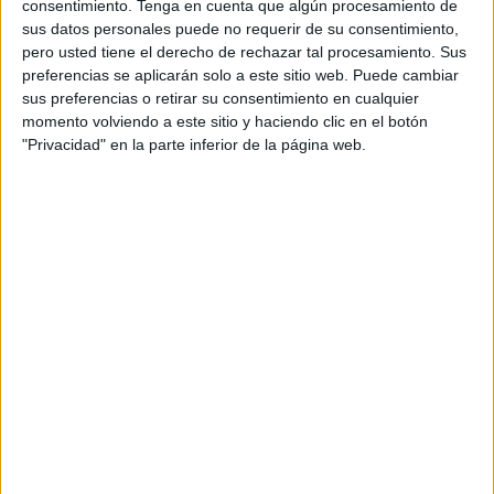
Por poner un ejemplo, la delegada del gobierno en Ceuta,
consentimiento.
Tenga en cuenta que algún procesamiento de
aún siendo la representante del gobierno central en la
sus datos personales puede no requerir de su consentimiento,
pero usted tiene el derecho de rechazar tal procesamiento. Sus
ciudad, es poco dada a malgastar recursos policiales para
preferencias se aplicarán solo a este sitio web. Puede cambiar
cosas innecesarias y solo lleva escolta de la policía
sus preferencias o retirar su consentimiento en cualquier
nacional cuando es necesario.
momento volviendo a este sitio y haciendo clic en el botón
"Privacidad" en la parte inferior de la página web.
Por otro lado, a los presidentes de las Audiencias
Provinciales y jueces de la Audiencia Nacional, hace ya
años que el Estado les quitó los escoltas. No creo que sea
muy justo que un alcalde vaya acompañado de un policía
local a todos los sitios, con el gasto que eso supone, y que
jueces de la Audiencia Nacional que llevan casos de
terrorismo y narcotráfico a nivel nacional e internacional no
lleven escoltas.
En el caso en concreto de los jueces de las Audiencias
Provinciales y Nacional creo que es un perjuicio para toda
la ciudadanía que no esté garantizada totalmente su