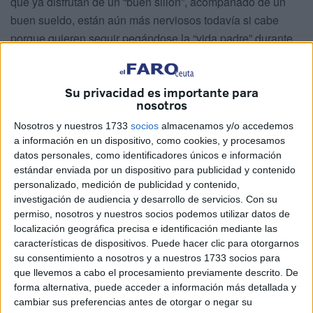
que ya disfrutan de un “buen sillón”, acompañado de un
buen sueldo, están aún más nerviosos todavía si cabe
porque quieren seguir pegándose la “vida padre” durante
cuatro años más. Nunca ven el momento de retirarse,
como es el caso del actual alcalde de Ceuta y algunos
Su privacidad es importante para
consejeros, los cuales por mucho tiempo que lleven, y por
nosotros
más quemados que estén, sin contar lo mal que lo hacen
Nosotros y nuestros 1733
socios
almacenamos y/o accedemos
muchos de ellos, no hay quien los despegue del sillón. En
a información en un dispositivo, como cookies, y procesamos
el caso de Juan Vivas se ve que le ha cogido bien el gusto
datos personales, como identificadores únicos e información
al coche oficial, cobrar un pastón y llevar el séquito que
estándar enviada por un dispositivo para publicidad y contenido
lleva cada vez que se mueve a cualquier sitio, séquito que
personalizado, medición de publicidad y contenido,
por cierto, le cuesta un dineral a las arcas municipales.
investigación de audiencia y desarrollo de servicios.
Con su
permiso, nosotros y nuestros socios podemos utilizar datos de
El alcalde de Ceuta, me supongo, será de los pocos que
localización geográfica precisa e identificación mediante las
características de dispositivos. Puede hacer clic para otorgarnos
lleven un policía local al lado cada vez que van a cualquier
su consentimiento a nosotros y a nuestros 1733 socios para
sitio de forma oficial o no oficial, así como coche oficial,
que llevemos a cabo el procesamiento previamente descrito. De
asesores, fotógrafo, etc.
forma alternativa, puede acceder a información más detallada y
cambiar sus preferencias antes de otorgar o negar su