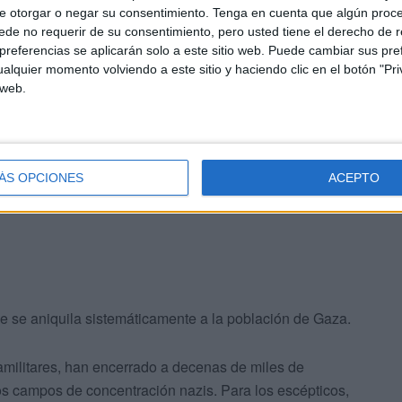
e otorgar o negar su consentimiento.
Tenga en cuenta que algún proc
r sólo con esas palabras de confianza en el género
de no requerir de su consentimiento, pero usted tiene el derecho de r
sperado grito de alarma:
referencias se aplicarán solo a este sitio web. Puede cambiar sus pref
alquier momento volviendo a este sitio y haciendo clic en el botón "Pri
ales que conozco demasiado bien. Veo cómo resurge el
 web.
ustificarse. Veo a personas que creen que su ira vale
o porque soy un hombre mayor que ha visto hacia dónde
 verdad que podemos elegir un camino diferente para que
ÁS OPCIONES
ACEPTO
e se aniquila sistemáticamente a la población de Gaza.
amilitares, han encerrado a decenas de miles de
s campos de concentración nazis. Para los escépticos,