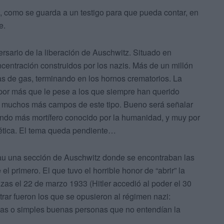
 como se guarda a un testigo para que pueda contar, en
e.
sario de la liberación de Auschwitz. Situado en
centración construidos por los nazis. Más de un millón
 de gas, terminando en los hornos crematorios. La
por más que le pese a los que siempre han querido
bo muchos más campos de este tipo. Bueno será señalar
undo más mortífero conocido por la humanidad, y muy por
iética. El tema queda pendiente…
au una sección de Auschwitz donde se encontraban las
l primero. El que tuvo el horrible honor de “abrir” la
zas el 22 de marzo 1933 (Hitler accedió al poder el 30
rar fueron los que se opusieron al régimen nazi:
stas o simples buenas personas que no entendían la