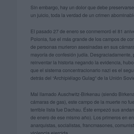
Sin embargo, hay un dolor que debe preservarse,
un juicio, toda la verdad de un crimen abominabl
El pasado 27 de enero se conmemoró el 81 aniver
Polonia, fue el más grande de los campos de con
de personas murieron asesinadas en sus cámaras
mayoría de confesión judía. Desgraciadamente, 
reinventar la historia negando la evidencia, hu
que el sistema concentracionario nazi es el seg
detrás del “Archipiélago Gulag” de la Unión Sov
Mal llamado Auschwitz-Birkenau (siendo Birken
cámaras de gas), este campo de la muerte no fue e
terrible lista fue Dachau. Éste empezó sus andan
de enero de ese mismo año). Los primeros en ent
anarquistas, socialistas, francmasones, comuni
violencia ejercida.