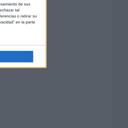
esamiento de sus
echazar tal
erencias o retirar su
vacidad" en la parte