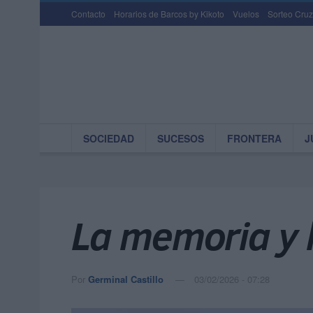
Contacto
Horarios de Barcos by Kikoto
Vuelos
Sorteo Cruz
SOCIEDAD
SUCESOS
FRONTERA
J
La memoria y l
Por
Germinal Castillo
03/02/2026 - 07:28