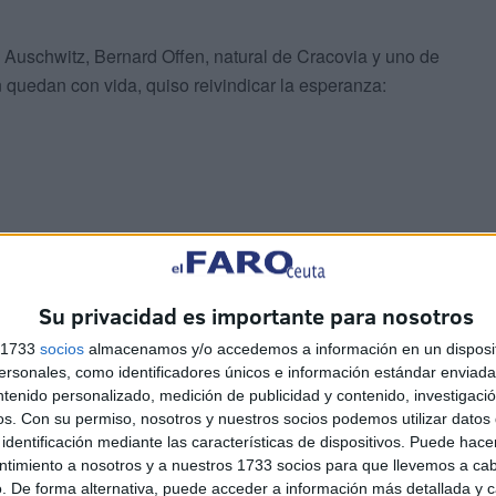
 Auschwitz, Bernard Offen, natural de Cracovia y uno de
 quedan con vida, quiso reivindicar la esperanza:
ra hablarles de la vida. Aunque por dentro me siento
os y he sobrevivido a cinco campos, incluido éste. El
rible que pueden llegar a ser los seres humanos, pero
Su privacidad es importante para nosotros
 lo valientes y empáticos que podemos y debemos ser”.
s 1733
socios
almacenamos y/o accedemos a información en un disposit
sonales, como identificadores únicos e información estándar enviada 
ntenido personalizado, medición de publicidad y contenido, investigaci
 decir alguien que lo ha sufrido todo, debería resituarnos
os.
Con su permiso, nosotros y nuestros socios podemos utilizar datos 
tro mundo es posible, si es que de verdad nos lo
identificación mediante las características de dispositivos. Puede hacer
ntimiento a nosotros y a nuestros 1733 socios para que llevemos a ca
. De forma alternativa, puede acceder a información más detallada y 