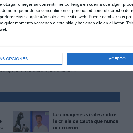
e otorgar o negar su consentimiento.
Tenga en cuenta que algún proc
de no requerir de su consentimiento, pero usted tiene el derecho de r
referencias se aplicarán solo a este sitio web. Puede cambiar sus pref
ma derecha vitorea y aplaude.
alquier momento volviendo a este sitio y haciendo clic en el botón "Pri
 web.
ÁS OPCIONES
ACEPTO
piedras porque hay gente que siempre será sospechosa.
abajo para contratar a paramilitares.
Las imágenes virales sobre
e
la crisis de Ceuta que nunca
as
ocurrieron