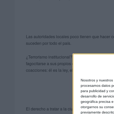
Las autoridades locales poco tienen que hacer co
suceden por todo el país.
¿Terrorismo institucional? ¿ Caza y captura de
fagocitarse a sus propios conciudadanos y resue
coacciones: él es la ley, el es el amo, el nuevo b
Nosotros y nuestro
procesamos datos per
para publicidad y co
desarrollo de servici
geográfica precisa e 
otorgarnos su conse
El derecho a tratar a la ciudadanía como ciudad
previamente descrito