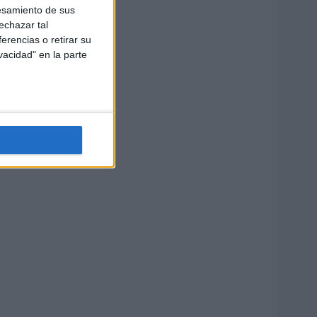
esamiento de sus
echazar tal
erencias o retirar su
vacidad" en la parte