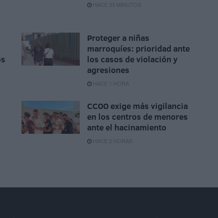
HACE 33 MINUTOS
Proteger a niñas
marroquíes: prioridad ante
os
los casos de violación y
agresiones
HACE 1 HORA
CCOO exige más vigilancia
en los centros de menores
ante el hacinamiento
HACE 2 HORAS