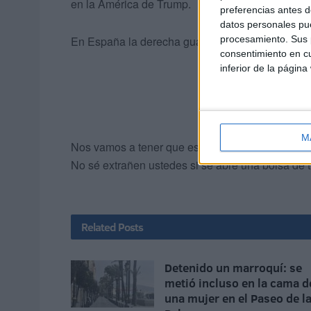
en la América de Trump.
preferencias antes d
datos personales pue
procesamiento. Sus p
En España la derecha guarda silencio y la extre
consentimiento en cu
inferior de la página
M
Nos vamos a tener que esconder debajo de las 
No sé extrañen ustedes si se abre una bolsa de tr
Related
Posts
Detenido un marroquí: se
metió incluso en la cama d
una mujer en el Paseo de l