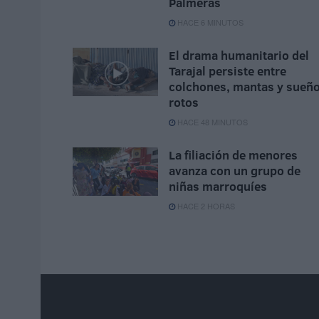
Palmeras
HACE 6 MINUTOS
El drama humanitario del
Tarajal persiste entre
colchones, mantas y sueñ
rotos
HACE 48 MINUTOS
La filiación de menores
avanza con un grupo de
niñas marroquíes
HACE 2 HORAS