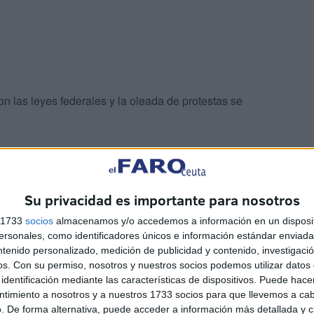
n las leyes federales y la oleada de protestas se
l inmigrante? ¿Todos bajo sospecha? Trump comienza a
lve sus problemas a golpe de rifle, amenazas, y
uana.
Su privacidad es importante para nosotros
s 1733
socios
almacenamos y/o accedemos a información en un disposit
sonales, como identificadores únicos e información estándar enviada 
ntenido personalizado, medición de publicidad y contenido, investigaci
os.
Con su permiso, nosotros y nuestros socios podemos utilizar datos 
identificación mediante las características de dispositivos. Puede hacer
ntimiento a nosotros y a nuestros 1733 socios para que llevemos a ca
anos ya hay que reivindicarlo en EE UU. Todo es posible
. De forma alternativa, puede acceder a información más detallada y 