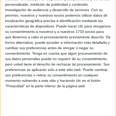
de Melilla. Aprovechando su presencia, Abdeselam resaltó
personalizado, medición de publicidad y contenido,
las semejanzas entre ambas ciudades autónomas tanto
investigación de audiencia y desarrollo de servicios.
Con su
permiso, nosotros y nuestros socios podemos utilizar datos de
sanitarias –tienen una campaña de vacunación gratuita
localización geográfica precisa e identificación mediante las
para perros, gatos y hurones– como geográficas –son
características de dispositivos. Puede hacer clic para otorgarnos
fronterizas con Marruecos, país endémico de rabia–.
su consentimiento a nosotros y a nuestros 1733 socios para
Sin embargo, en cuanto al número de casos
que llevemos a cabo el procesamiento previamente descrito. De
forma alternativa, puede acceder a información más detallada y
diagnosticados de rabia canina, Olivares y Francisco
cambiar sus preferencias antes de otorgar o negar su
Javier Carrillo, su homólogo en la Consejería ceutí,
consentimiento.
Tenga en cuenta que algún procesamiento de
coincidieron en que la incidencia es mayor en la ciudad
sus datos personales puede no requerir de su consentimiento,
hermana. “Existen más en Melilla porque nuestra frontera
pero usted tiene el derecho de rechazar tal procesamiento. Sus
es más amplia y hace que haya más trasiego de animales
preferencias se aplicarán solo a este sitio web. Puede cambiar
sus preferencias o retirar su consentimiento en cualquier
salvajes con posibilidad de portar el virus”, explicó
momento volviendo a este sitio y haciendo clic en el botón
Olivares. El doctor señaló que, de media, pudieron
"Privacidad" en la parte inferior de la página web.
contabilizar dos, tres o cuatro en función del año y, por
tanto, las vacunaciones y tratamientos usados también
están por encima de las cifras locales, hasta 60, 80 o 100
según las personas que mantengan contacto con el