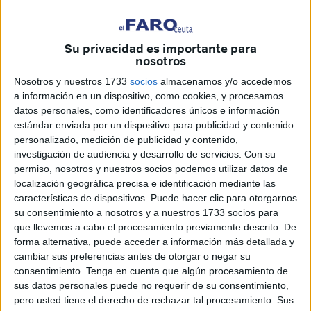
Su privacidad es importante para
Imagen de archivo
nosotros
Nosotros y nuestros 1733
socios
almacenamos y/o accedemos
a información en un dispositivo, como cookies, y procesamos
datos personales, como identificadores únicos e información
La Ciudad ha apostado claramente por la mejora del
estándar enviada por un dispositivo para publicidad y contenido
servicio de autobús. Lo ha hecho desde que invirtió en una
personalizado, medición de publicidad y contenido,
flota acorde a las necesidades de Ceuta, dejando de lado
investigación de audiencia y desarrollo de servicios.
Con su
permiso, nosotros y nuestros socios podemos utilizar datos de
aquellos viejos vehículos pesados e incorporando a las
localización geográfica precisa e identificación mediante las
líneas otros modernos. La mejora no ha sido solo en
características de dispositivos. Puede hacer clic para otorgarnos
cuanto a medios, sino también en las líneas dispuestas.
su consentimiento a nosotros y a nuestros 1733 socios para
que llevemos a cabo el procesamiento previamente descrito. De
Ceuta se merece un servicio de autobús digno, igual que
forma alternativa, puede acceder a información más detallada y
el prestado en otras ciudades. Es lo que se ha intentado y
cambiar sus preferencias antes de otorgar o negar su
consentimiento.
Tenga en cuenta que algún procesamiento de
en lo que se están aplicando avances y mejoras. Ahora
sus datos personales puede no requerir de su consentimiento,
sale a licitación la compra de 4 microbuses. Su llegada,
pero usted tiene el derecho de rechazar tal procesamiento. Sus
prevista para 2025, va a suponer un salto de calidad para