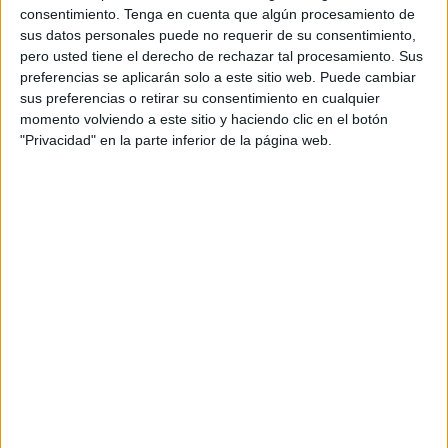
consentimiento.
Tenga en cuenta que algún procesamiento de
sus datos personales puede no requerir de su consentimiento,
pero usted tiene el derecho de rechazar tal procesamiento. Sus
Aparece una pareja de cuervos. Uno de ellos se encarama
preferencias se aplicarán solo a este sitio web. Puede cambiar
sus preferencias o retirar su consentimiento en cualquier
al poste y el otro sobrevuela la cala del Desnarigado. Al
momento volviendo a este sitio y haciendo clic en el botón
unísono, las gaviotas de Audouin despegan de sus
"Privacidad" en la parte inferior de la página web.
dormideros y empiezan a volar en círculo a pocos metros
de los acantilados del Camino de Ronda. Da la impresión
de que han querido estirar las alas.
A las 7:30 h soplan gélidas ráfagas de viento. Espero la
salida del sol para que caliente mi cuerpo. Quedan apenas
cinco minutos. Una ranura rojiza y luminosa aparece en el
lugar donde emergerá el sol. Lo hace a las 7:32 h. Ofrece
un color entre rojizo y dorado. Su posición está alineada
con el fuerte del Desnarigado y el mirador de Santo
Matoso desde el que contemplo el amanecer. Asciende
lentamente para, poco después, ocultarse tras las nubes.