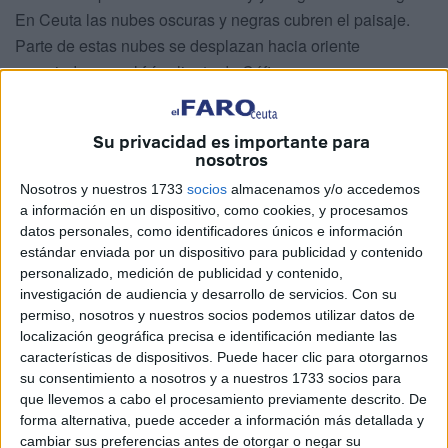
En Ceuta las nubes oscuras y negras cubren el paisaje.
Parte de estas nubes se desplazan hacia oriente
empujadas por el frío aliento de Céfiro.
Ya no necesito la linterna que me pongo en la frente para
poder escribir en la oscuridad.
Su privacidad es importante para
nosotros
Queda un cuarto de hora para la salida del sol y llega un
Nosotros y nuestros 1733
socios
almacenamos y/o accedemos
refuerzo de nubes para tapar el cielo celeste. Son nubes
a información en un dispositivo, como cookies, y procesamos
que se mueven con relativa rapidez.
datos personales, como identificadores únicos e información
estándar enviada por un dispositivo para publicidad y contenido
personalizado, medición de publicidad y contenido,
investigación de audiencia y desarrollo de servicios.
Con su
permiso, nosotros y nuestros socios podemos utilizar datos de
localización geográfica precisa e identificación mediante las
características de dispositivos. Puede hacer clic para otorgarnos
su consentimiento a nosotros y a nuestros 1733 socios para
que llevemos a cabo el procesamiento previamente descrito. De
forma alternativa, puede acceder a información más detallada y
cambiar sus preferencias antes de otorgar o negar su