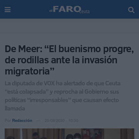
De Meer: “El buenismo progre,
de rodillas ante la invasión
migratoria”
La diputada de VOX ha alertado de que Ceuta
“está colapsada” y reprocha al Gobierno sus
políticas “irresponsables” que causan efecto
llamada
Por
Redacción
25/08/2020 - 10:30