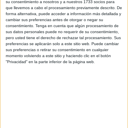
su consentimiento a nosotros y a nuestros 1733 socios para
de la inmigración irregular en España, alentada por el
que llevemos a cabo el procesamiento previamente descrito. De
Gobierno Sánchez-Iglesias con políticas irresponsables y
forma alternativa, puede acceder a información más detallada y
cambiar sus preferencias antes de otorgar o negar su
anuncios de nacionalizaciones masivas. Una realidad que
consentimiento.
Tenga en cuenta que algún procesamiento de
afecta especialmente a Ceuta.
sus datos personales puede no requerir de su consentimiento,
pero usted tiene el derecho de rechazar tal procesamiento. Sus
“¿Hasta cuándo creen que van a seguir engañando a los
preferencias se aplicarán solo a este sitio web. Puede cambiar
españoles? Un verano más la invasión migratoria ha sido
sus preferencias o retirar su consentimiento en cualquier
protagonista, y los españoles lo saben”, ha subrayado De
momento volviendo a este sitio y haciendo clic en el botón
"Privacidad" en la parte inferior de la página web.
Meer. Como muestra de ello ha recordado que “este fin de
semana 300 inmigrantes ilegales han asaltado la
valla
de
Melilla, Ceuta está colapsada, y se han producido más de
420 llegadas a Almería, Alicante, Murcia y Canarias”.
“Además, hay 120 argelinos en libertad en Almería sin
ningún control y en Canarias nos encontramos con
llegadas que aumentan un 520% con respecto al año
anterior”, ha señalado.
La diputada de VOX ha resaltado que estamos en una