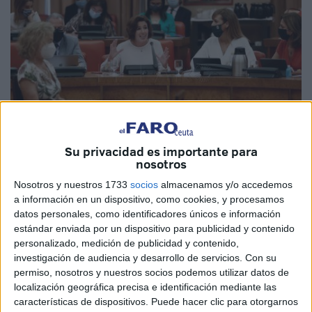
Su privacidad es importante para
nosotros
Nosotros y nuestros 1733
socios
almacenamos y/o accedemos
EFE/Mariscal
a información en un dispositivo, como cookies, y procesamos
datos personales, como identificadores únicos e información
estándar enviada por un dispositivo para publicidad y contenido
personalizado, medición de publicidad y contenido,
La diputada de
VOX
Rocío de Meer ha denunciado,
investigación de audiencia y desarrollo de servicios.
Con su
durante la celebración en el Congreso de la Diputación
permiso, nosotros y nuestros socios podemos utilizar datos de
localización geográfica precisa e identificación mediante las
Permanente para solicitar la comparecencia del ministro
características de dispositivos. Puede hacer clic para otorgarnos
de Inclusión, Seguridad Social y Migraciones, la realidad