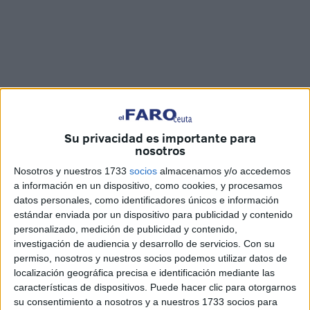
Su privacidad es importante para
Imágenes: Joaquín Viera
nosotros
Nosotros y nuestros 1733
socios
almacenamos y/o accedemos
a información en un dispositivo, como cookies, y procesamos
datos personales, como identificadores únicos e información
El Consejo de
Hermandades y Cofradías
de Ceuta, en
estándar enviada por un dispositivo para publicidad y contenido
colaboración con la Consejería de Educación, Cultura y
personalizado, medición de publicidad y contenido,
Juventud, ha celebrado este martes la primera edición del
investigación de audiencia y desarrollo de servicios.
Con su
concurso de
postres
navideños, en la plaza de Nelson
permiso, nosotros y nuestros socios podemos utilizar datos de
localización geográfica precisa e identificación mediante las
Mandela.
características de dispositivos. Puede hacer clic para otorgarnos
su consentimiento a nosotros y a nuestros 1733 socios para
El vicepresidente del Consejo de Hermandades y