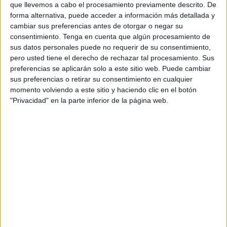
que llevemos a cabo el procesamiento previamente descrito. De
Cofradías, José Rodríguez, ha anunciado que la propuesta
forma alternativa, puede acceder a información más detallada y
que se ha alzado con el primer premio ha sido la de la
cambiar sus preferencias antes de otorgar o negar su
cofradía del Medinaceli, con el dulce ‘Tronco de Navidad’.
consentimiento.
Tenga en cuenta que algún procesamiento de
sus datos personales puede no requerir de su consentimiento,
Mientras que en segundo lugar ha quedado el ‘Roscón de
pero usted tiene el derecho de rechazar tal procesamiento. Sus
preferencias se aplicarán solo a este sitio web. Puede cambiar
la ilusión’, de la Hermandad de Los Remedios. En el
sus preferencias o retirar su consentimiento en cualquier
tercero ha habido desacuerdo entre el jurado y han
momento volviendo a este sitio y haciendo clic en el botón
decidido que se reparta entre dos, en las magdalenas, del
"Privacidad" en la parte inferior de la página web.
Resucitado y los pestiños navideños, de la Flagelación.
“La idea era crear ambiente para amenizar la
Navidad
,
pasar un buen rato, conservar las tradiciones con los
dulces típicos de estas fechas y que se muestren cuáles
son”, ha declarado.
Respecto al premio, ha explicado que es simbólico al ser
el primero que se realiza, por lo que se entregarán unos
diplomas acreditativos a los tres primeros. En esta