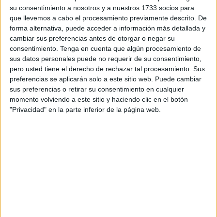
Otros, siempre con respetable opinión, dudarán si
su consentimiento a nosotros y a nuestros 1733 socios para
que llevemos a cabo el procesamiento previamente descrito. De
realmente existen motivos para tan siquiera recordar tal
forma alternativa, puede acceder a información más detallada y
efeméride, al no encontrarse el mundo para algarabías.
cambiar sus preferencias antes de otorgar o negar su
consentimiento.
Tenga en cuenta que algún procesamiento de
Basta echar un vistazo a la situación generalizada,
sus datos personales puede no requerir de su consentimiento,
comenzando por EUROPA, la cual fue objeto de
pero usted tiene el derecho de rechazar tal procesamiento. Sus
atención días atrás por THE WASHINGTON POST,
preferencias se aplicarán solo a este sitio web. Puede cambiar
sus preferencias o retirar su consentimiento en cualquier
calificándola en resultados, como si se tratara de
momento volviendo a este sitio y haciendo clic en el botón
siglos atrás en la época medieval.
"Privacidad" en la parte inferior de la página web.
Alrededor de 20 grandes ciudades o capitales del mundo,
se encuentran en plena “
zona roja pandémica”
bien
mediante “toques de queda”; “perimetralmente cerradas”;
“aislamientos” o extremas restricciones.
No vamos a señalar cifras ni lugares por no colaborar a la
tristeza, pero se encuentran en las mentes de los lectores y
permanentemente en los Medios.