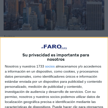
Archivo
Su privacidad es importante para
nosotros
El próximo 31 de octubre, se conmemorará un año más:
EL DÍA
MUNDIAL DE LAS CIUDADES.
Nosotros y nuestros 1733
socios
almacenamos y/o accedemos
a información en un dispositivo, como cookies, y procesamos
Aunque nuestros pensamientos se encuentren aislados
datos personales, como identificadores únicos e información
estándar enviada por un dispositivo para publicidad y contenido
por otras preocupaciones o en otros lugares, siempre
personalizado, medición de publicidad y contenido,
puede resultar reconfortante pensar que existen
investigación de audiencia y desarrollo de servicios.
Con su
esperanzas para qué nuestras ciudades y sus gentes,
permiso, nosotros y nuestros socios podemos utilizar datos de
vuelvan a retomar a medio plazo el brillo de antaño.
localización geográfica precisa e identificación mediante las
características de dispositivos. Puede hacer clic para otorgarnos