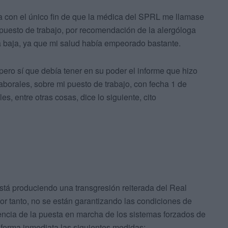
 con el único fin de que la médica del SPRL me llamase
 puesto de trabajo, por recomendación de la alergóloga
la baja, ya que mi salud había empeorado bastante.
ro sí que debía tener en su poder el informe que hizo
borales, sobre mi puesto de trabajo, con fecha 1 de
s, entre otras cosas, dice lo siguiente, cito
está produciendo una transgresión reiterada del Real
r tanto, no se están garantizando las condiciones de
sencia de la puesta en marcha de los sistemas forzados de
forma inmediata las siguientes medidas: