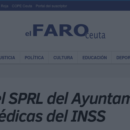
 Roja
COPE Ceuta
Portal del suscriptor
USTICIA
POLÍTICA
CULTURA
EDUCACIÓN
DEPO
l SPRL del Ayuntam
édicas del INSS