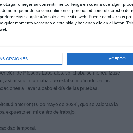
e otorgar o negar su consentimiento.
Tenga en cuenta que algún proc
de no requerir de su consentimiento, pero usted tiene el derecho de r
a intentar de buscar una solución y seguir trabajando
referencias se aplicarán solo a este sitio web. Puede cambiar sus pref
alquier momento volviendo a este sitio y haciendo clic en el botón "Pri
en el mismo centro, al día siguiente fui al médico de
 web.
ntrándome bien del todo de salud.
ía 9 de Septiembre de 2022 (número de expediente 2022 /
ÁS OPCIONES
ACEPTO
evención de Riesgos Laborales, solicitaba se me realizase
ud, así mismo informaba que estaba informado de las
daciones a llevar a cabo el día de las pruebas.
licitud anterior (10 de mayo de 2024), que se valorará la
aba expuesto en mi centro de trabajo.
pacidad temporal.