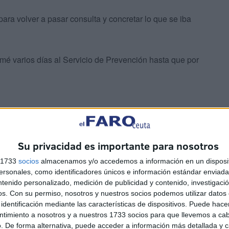
ra volver a pasar consulta y concretar lo que se iba
mé varios días al Servicio de Prevención hasta que por
Su privacidad es importante para nosotros
al no me citaba a consulta. Y también le pregunté por el
s 1733
socios
almacenamos y/o accedemos a información en un disposit
iesgos Laborales no había ido todavía a valorar mi
sonales, como identificadores únicos e información estándar enviada 
ntenido personalizado, medición de publicidad y contenido, investigaci
os.
Con su permiso, nosotros y nuestros socios podemos utilizar datos 
estuviese de Incapacidad Temporal (IT) no me podía citar
identificación mediante las características de dispositivos. Puede hacer
ntimiento a nosotros y a nuestros 1733 socios para que llevemos a ca
lla tenía que estar de alta, que estando de IT no me
. De forma alternativa, puede acceder a información más detallada y 