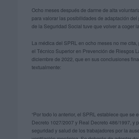
Ocho meses después de darme de alta voluntaria
para valorar las posibilidades de adaptación del
de la Seguridad Social tuve que volver a coger 
La médica del SPRL en ocho meses no me cita, pe
el Técnico Superior en Prevención de Riesgos La
diciembre de 2022, que en sus conclusiones finale
textualmente:
“Por todo lo anterior, el SPRL establece que se 
Decreto 1027/2007 y Real Decreto 486/1997, y po
seguridad y salud de los trabajadores por la au
ventilación mecánica. Se deberán de adoptar de 