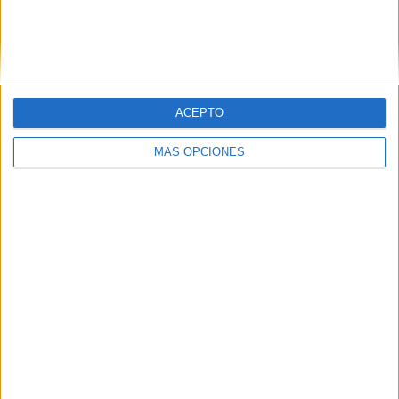
(¿Se comían a los hombres? La duda planea…).
-El comunismo ha funcionado el 0% de las veces que
se ha intentado.
ACEPTO
(Anda, al final los anarquistas no eran los utópicos)
MÁS OPCIONES
-
En Estados Unidos hay más armas de propiedad
privada que habitantes tiene el país
.
(Esto da una tranquilidad del 15, ¿verdad?).