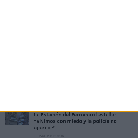
estadísticas eran inventadas. No sería yo el que le
llevara la contraria, tendría el 100% de posibilidades de
perder.
Podríamos estar un 400% de tiempo más dando a conocer
estadísticas absolutamente irrelevantes. No obstante, nos
damos por satisfechos si, en el 80% de este
AQ
, hemos
logrado sacarle una sonrisa a sabiendas que, con estos
datos, cualquiera pueda decir “
me quedo más tranquilo
”.
Una vez más, la reflexión es suya al 100%.
Related
Posts
La Estación del Ferrocarril estalla:
"Vivimos con miedo y la policía no
aparece"
HACE 2 MINUTOS