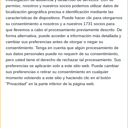
permiso, nosotros y nuestros socios podemos utilizar datos de
-Una persona se ríe, de promedio 13 veces en un día.
localización geográfica precisa e identificación mediante las
(Interesante dato a tener en cuenta para medir el grado de
características de dispositivos. Puede hacer clic para otorgarnos
su consentimiento a nosotros y a nuestros 1731 socios para
enfado de la pareja, por ejemplo. Cierto es que puede que
que llevemos a cabo el procesamiento previamente descrito. De
haya otros signos que le indiquen a cuanto sube el
forma alternativa, puede acceder a información más detallada y
cabreómetro ese día que le eviten contar las carcajadas de
cambiar sus preferencias antes de otorgar o negar su
su amad@. No nos dé las gracias, es parte de nuestra
consentimiento.
Tenga en cuenta que algún procesamiento de
sus datos personales puede no requerir de su consentimiento,
vocación de servicio público).
pero usted tiene el derecho de rechazar tal procesamiento. Sus
preferencias se aplicarán solo a este sitio web. Puede cambiar
-Las uñas de las manos crecen 4 veces más rápido
sus preferencias o retirar su consentimiento en cualquier
que la de los pies.
momento volviendo a este sitio y haciendo clic en el botón
"Privacidad" en la parte inferior de la página web.
(Útil dato para no asustarse creyendo que sufrimos de un
“subcrecimiento uñil”).
-El 85% de las mujeres utiliza un sujetador de la talla
incorrecta.
(Aquí nos corroe la duda de cómo se habrá hecho este