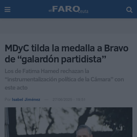
MDyC tilda la medalla a Bravo
de “galardón partidista”
Los de Fatima Hamed rechazan la
“instrumentalización política de la Cámara” con
este acto
Por
Isabel Jiménez
27/06/2025 - 19:51