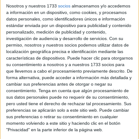
consideran que ese reconocimiento “
carece de
Nosotros y nuestros 1733
socios
almacenamos y/o accedemos
justificación
, ya que
no existen méritos
atribuibles al
a información en un dispositivo, como cookies, y procesamos
señor Bravo que hayan tenido un impacto directo y
datos personales, como identificadores únicos e información
significativo en el desarrollo económico y social de nuestra
estándar enviada por un dispositivo para publicidad y contenido
personalizado, medición de publicidad y contenido,
ciudad”.
investigación de audiencia y desarrollo de servicios.
Con su
permiso, nosotros y nuestros socios podemos utilizar datos de
Esa medalla era concedida en la noche del jueves en un
localización geográfica precisa e identificación mediante las
acto que se desarrolló en el
Parque Marítimo del
características de dispositivos. Puede hacer clic para otorgarnos
Mediterráneo
.
su consentimiento a nosotros y a nuestros 1733 socios para
que llevemos a cabo el procesamiento previamente descrito. De
Críticas al PSOE
forma alternativa, puede acceder a información más detallada y
cambiar sus preferencias antes de otorgar o negar su
consentimiento.
Tenga en cuenta que algún procesamiento de
“Este tipo de distinciones deben responder al compromiso
sus datos personales puede no requerir de su consentimiento,
real con Ceuta, y no convertirse en
galardones
pero usted tiene el derecho de rechazar tal procesamiento. Sus
partidistas
”, apuntan.
preferencias se aplicarán solo a este sitio web. Puede cambiar
sus preferencias o retirar su consentimiento en cualquier
“Asimismo,
afeamos la actitud complaciente
y vacía de
momento volviendo a este sitio y haciendo clic en el botón
"Privacidad" en la parte inferior de la página web.
crítica
del PSOE de Ceuta
, cuya presencia en este acto
refuerza la idea de que se trata más bien de un acto de