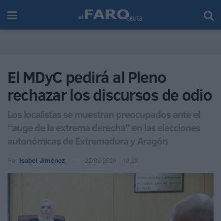
El MDyC pedirá al Pleno
rechazar los discursos de odio
Los localistas se muestran preocupados ante el
“auge de la extrema derecha” en las elecciones
autonómicas de Extremadura y Aragón
Por
Isabel Jiménez
22/02/2026 - 10:23