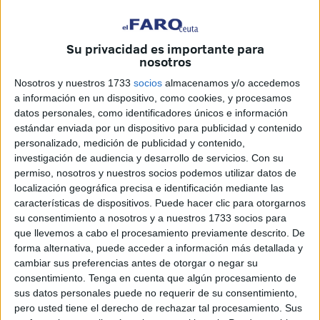
Además, los de Fatima Hamed pedirán
reafirmar su
compromiso y
defensa de los valores democráticos
y
Su privacidad es importante para
constitucionales de igualdad, convivencia, y diversidad
nosotros
que caracterizan especialmente a nuestra ciudad.
Nosotros y nuestros 1733
socios
almacenamos y/o accedemos
a información en un dispositivo, como cookies, y procesamos
Los localistas se muestran
preocupados ante el “auge
datos personales, como identificadores únicos e información
de la extrema derecha”
en las elecciones autonómicas
estándar enviada por un dispositivo para publicidad y contenido
de Extremadura y Aragón, y señalan que el incremento de
personalizado, medición de publicidad y contenido,
investigación de audiencia y desarrollo de servicios.
Con su
la representación institucional de formaciones que
permiso, nosotros y nuestros socios podemos utilizar datos de
cuestionan los principios constitucionales básicos,
localización geográfica precisa e identificación mediante las
relativizan la dictadura franquista o promueven
características de dispositivos. Puede hacer clic para otorgarnos
discursos de odio
: ”la deriva autoritaria no se puede
su consentimiento a nosotros y a nuestros 1733 socios para
que llevemos a cabo el procesamiento previamente descrito. De
considerar como una suma de opiniones particulares,
forma alternativa, puede acceder a información más detallada y
supone una amenaza seria” para la convivencia, la
cambiar sus preferencias antes de otorgar o negar su
cohesión social y la estabilidad democrática”.
consentimiento.
Tenga en cuenta que algún procesamiento de
sus datos personales puede no requerir de su consentimiento,
La estrategia de "deslegitimar las
pero usted tiene el derecho de rechazar tal procesamiento. Sus