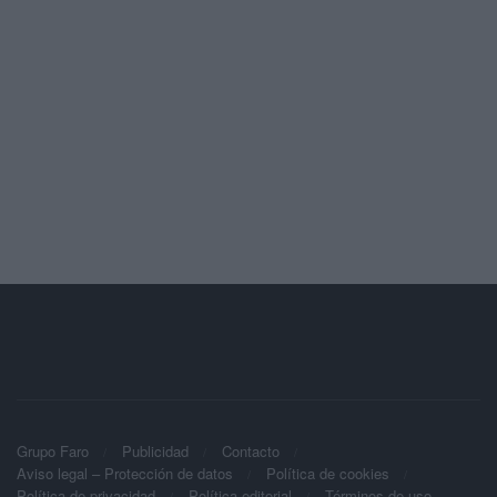
Grupo Faro
Publicidad
Contacto
Aviso legal – Protección de datos
Política de cookies
Política de privacidad
Política editorial
Términos de uso