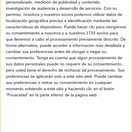
personalizado, medición de publicidad y contenido,
Para el movimiento, las
campañas comerciales
de la
investigación de audiencia y desarrollo de servicios.
Con su
ciudad autónoma como el Mercadillo Navideño suponen
permiso, nosotros y nuestros socios podemos utilizar datos de
localización geográfica precisa e identificación mediante las
un
“importante impulso” para el comercio local en
características de dispositivos. Puede hacer clic para otorgarnos
estas fechas
, pero lamentan que “las Consejerías de
su consentimiento a nosotros y a nuestros 1733 socios para
Hacienda y de Turismo y Empleo
no estén dando una
que llevemos a cabo el procesamiento previamente descrito. De
respuesta a la demanda de los comerciantes
de la
forma alternativa, puede acceder a información más detallada y
barriada de San José-Hadú”.
cambiar sus preferencias antes de otorgar o negar su
consentimiento.
Tenga en cuenta que algún procesamiento de
En este sentido, la formación localista recuerda que varios
sus datos personales puede no requerir de su consentimiento,
pero usted tiene el derecho de rechazar tal procesamiento. Sus
de estos establecimientos han mostrado su interés en
preferencias se aplicarán solo a este sitio web. Puede cambiar
participar en la iniciativa, “pero que estos
no han recibido
sus preferencias o retirar su consentimiento en cualquier
solución ni por parte de la Consejería de Hacienda ni
momento volviendo a este sitio y haciendo clic en el botón
de la Consejería de Turismo y Empleo
”, señalan.
"Privacidad" en la parte inferior de la página web.
“Es una oportunidad necesaria para los comerciantes, ya
que en breve comenzarán las obras de una nueva fase
que
afectará directamente al desarrollo de su
actividad
”, subrayan desde el partido liderado por Fatima