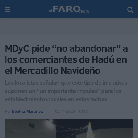
MDyC pide “no abandonar” a
los comerciantes de Hadú en
el Mercadillo Navideño
Los localistas señalan que este tipo de iniciativas
suponen un “un importante impulso” para los
establecimientos locales en estas fechas
Por
Beatriz Martínez
05/11/2025 - 10:09