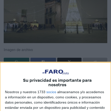
Imagen de archivo
Al Movimiento por la Dignidad y la Ciudadanía (MDyC) le
Su privacidad es importante para
preocupa la situación de los comerciantes de la barriada
nosotros
de Ceuta de San José-Hadú de cara a estas fiestas que
Nosotros y nuestros 1733
socios
almacenamos y/o accedemos
llevan en las próximas fechas y esperan que el Ejecutivo
a información en un dispositivo, como cookies, y procesamos
local
“no los deje tirados”
en la solicitud de algunos de
datos personales, como identificadores únicos e información
ellos en participar en el
Mercadillo Navideño
.
estándar enviada por un dispositivo para publicidad y contenido