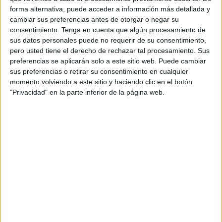
forma alternativa, puede acceder a información más detallada y
El MDyC indica que “se ha reiterado en numerosas
cambiar sus preferencias antes de otorgar o negar su
ocasiones la necesidad de regularizar la situación de
consentimiento.
Tenga en cuenta que algún procesamiento de
estas viviendas”. Las trece familias que viven en el edificio
sus datos personales puede no requerir de su consentimiento,
afectado, además de ver su integridad física dañada,
pero usted tiene el derecho de rechazar tal procesamiento. Sus
preferencias se aplicarán solo a este sitio web. Puede cambiar
tienen que hacer frente a unas obras que están en el limbo
sus preferencias o retirar su consentimiento en cualquier
al tratarse de viviendas con más de veinte años de
momento volviendo a este sitio y haciendo clic en el botón
adjudicación. Además, su regularización, según indican en
"Privacidad" en la parte inferior de la página web.
el comunicado, “a día de hoy sigue siendo una incógnita”.
Ante el constante retraso que la administración local está
mostrando en el proceso de regularización de estas
viviendas, los vecinos de dicha promoción entienden que
la rehabilitación de las viviendas, así como las numerosas
deficiencias y carencias que presenta el edificio deben ser
solucionados por “el Desgobierno del Sr. Vivas”, indican .
Es por esto que desde el Movimiento por la Dignidad y la
Ciudadanía se insta al Ejecutivo local que se haga cargo