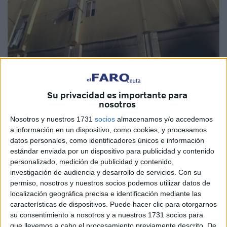
Su privacidad es importante para
nosotros
Nosotros y nuestros 1731
socios
almacenamos y/o accedemos
a información en un dispositivo, como cookies, y procesamos
datos personales, como identificadores únicos e información
estándar enviada por un dispositivo para publicidad y contenido
El
Movimiento por la Dignidad y la Ciudadanía (MDyC)
,
personalizado, medición de publicidad y contenido,
a través de un comunicado, ha solicitado al área de
investigación de audiencia y desarrollo de servicios.
Con su
Fomento
de la Ciudad que se haga cargo de la
permiso, nosotros y nuestros socios podemos utilizar datos de
rehabilitación de
l edificio incendiado
, cuya estructura
localización geográfica precisa e identificación mediante las
quedó dañada, el pasado sábado en
características de dispositivos. Puede hacer clic para otorgarnos
la barriada de Juan
su consentimiento a nosotros y a nuestros 1731 socios para
Carlos I
.
que llevemos a cabo el procesamiento previamente descrito. De