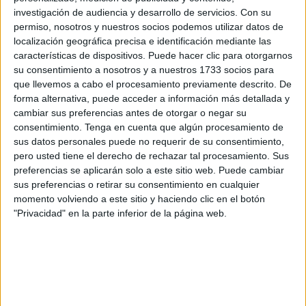
arrebataron la vida en esta masacre”.
investigación de audiencia y desarrollo de servicios.
Con su
permiso, nosotros y nuestros socios podemos utilizar datos de
Esperan que se convoque
localización geográfica precisa e identificación mediante las
características de dispositivos. Puede hacer clic para otorgarnos
próximamente
su consentimiento a nosotros y a nuestros 1733 socios para
que llevemos a cabo el procesamiento previamente descrito. De
Desde el MDyC esperan que la Comisión de
forma alternativa, puede acceder a información más detallada y
Nomenclatura de Calles se convoque próximamente para
cambiar sus preferencias antes de otorgar o negar su
consentimiento.
Tenga en cuenta que algún procesamiento de
abordar este asunto a la
mayor brevedad posible
y
sus datos personales puede no requerir de su consentimiento,
contar con el visto bueno del resto de miembros.
pero usted tiene el derecho de rechazar tal procesamiento. Sus
preferencias se aplicarán solo a este sitio web. Puede cambiar
“Ya llevamos a Palestina en nuestra memoria, ahora
sus preferencias o retirar su consentimiento en cualquier
queremos que esté presente en una de las calles que
momento volviendo a este sitio y haciendo clic en el botón
componen el callejero de nuestra ciudad como
símbolo
"Privacidad" en la parte inferior de la página web.
de la lucha
”, destacan desde el Movimiento por la
Dignidad y la Ciudadanía.
Apoyo al pueblo palestino