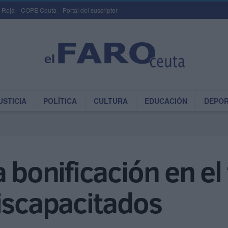
 Roja
COPE Ceuta
Portal del suscriptor
USTICIA
POLÍTICA
CULTURA
EDUCACIÓN
DEPO
a bonificación en el
iscapacitados