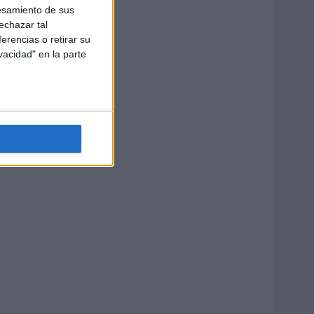
esamiento de sus
echazar tal
erencias o retirar su
vacidad" en la parte