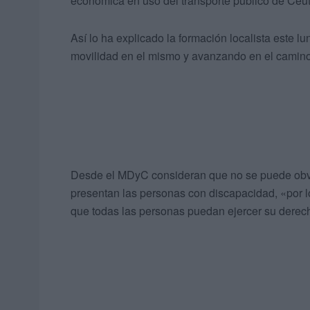
económica en uso del transporte público de Ceut
Así lo ha explicado la formación localista este lu
movilidad en el mismo y avanzando en el camino 
Desde el MDyC consideran que no se puede obvia
presentan las personas con discapacidad, «por l
que todas las personas puedan ejercer su derecho