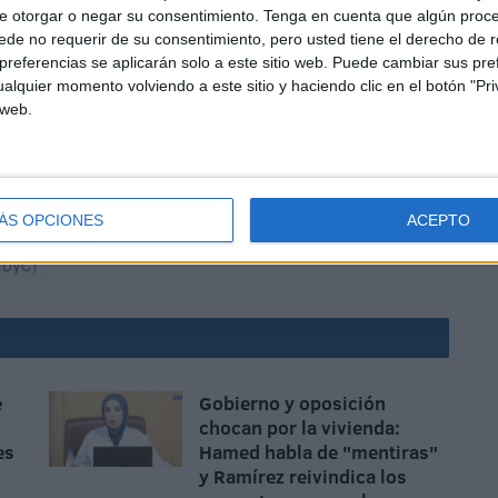
e otorgar o negar su consentimiento.
Tenga en cuenta que algún proc
de no requerir de su consentimiento, pero usted tiene el derecho de r
referencias se aplicarán solo a este sitio web. Puede cambiar sus pref
alquier momento volviendo a este sitio y haciendo clic en el botón "Pri
 web.
l MDyC también se ha referido este lunes a la
rando que desde la Consejería de
Sanidad
se está
dad» del aumento de
contagios
en Ceuta, «sin tomar las
ÁS OPCIONES
ACEPTO
(MDyC)
e
Gobierno y oposición
chocan por la vivienda:
es
Hamed habla de "mentiras"
y Ramírez reivindica los