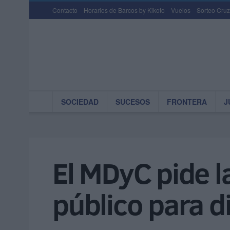
Contacto
Horarios de Barcos by Kikoto
Vuelos
Sorteo Cruz
SOCIEDAD
SUCESOS
FRONTERA
J
El MDyC pide l
público para d