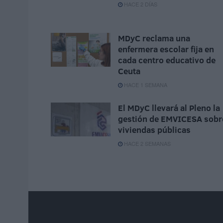
HACE 2 DÍAS
MDyC reclama una
enfermera escolar fija en
cada centro educativo de
Ceuta
HACE 1 SEMANA
El MDyC llevará al Pleno la
gestión de EMVICESA sobr
viviendas públicas
HACE 2 SEMANAS