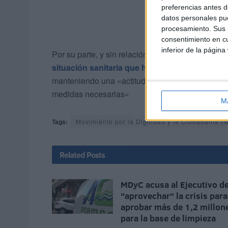
preferencias antes d
datos personales pue
procesamiento. Sus p
consentimiento en cu
inferior de la página
Por su parte, y sin relación con esta propuesta,
e
situación sanitaria que hay en Ceuta
, conside
manteniendo una «actitud pasiva ante la grave
medidas necesarias»
M
Tags:
Movimiento por la Dignidad y la Ciudadanía 
Related
Posts
MDyC acusa al Ejecutivo d
"aprovechar" la crisis para
aprobar más de 1,2 millon
para la base de limpieza