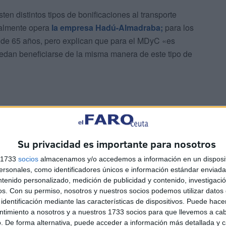
ten distintos tipos de bonificaciones al transporte
ualmente opera
la empresa Hadú-Almadraba;
para los
de 65 años, pero explican que para el MDyC «es
uedan beneficiarse de la misma manera de este tipo de
Su privacidad es importante para nosotros
dera Fatima Hamed, van a instar al Ejecutivo local que
s 1733
socios
almacenamos y/o accedemos a información en un disposit
. Será en el próximo Pleno de la Asamblea de Ceuta
sonales, como identificadores únicos e información estándar enviada 
anía lleve esta propuesta, una sesión plenaria de la que
ntenido personalizado, medición de publicidad y contenido, investigaci
os.
Con su permiso, nosotros y nuestros socios podemos utilizar datos 
identificación mediante las características de dispositivos. Puede hacer
ntimiento a nosotros y a nuestros 1733 socios para que llevemos a ca
. De forma alternativa, puede acceder a información más detallada y 