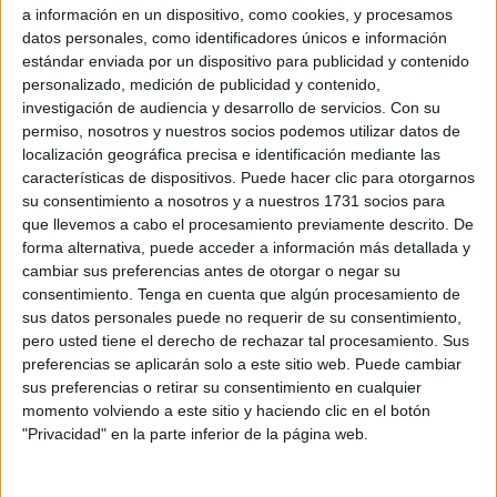
a información en un dispositivo, como cookies, y procesamos
datos personales, como identificadores únicos e información
Para el MDyC no es de recibo, a priori, la distinción entre
estándar enviada por un dispositivo para publicidad y contenido
las diferentes mutualidades y la Seguridad Social,
personalizado, medición de publicidad y contenido,
provocando una gran confusión entre los mayores y sus
investigación de audiencia y desarrollo de servicios.
Con su
familiares, que hace que se retrase y se deje sin vacunar a
permiso, nosotros y nuestros socios podemos utilizar datos de
personas citadas.
localización geográfica precisa e identificación mediante las
características de dispositivos. Puede hacer clic para otorgarnos
“Varios familiares han trasladado al MDyC sus quejas al
su consentimiento a nosotros y a nuestros 1731 socios para
que llevemos a cabo el procesamiento previamente descrito. De
recibir la llamada para trasladar a sus mayores para recibir
forma alternativa, puede acceder a información más detallada y
la vacunación al Palacio Municipal y cuando llegan
cambiar sus preferencias antes de otorgar o negar su
indicarles que no aparecen en el listado por el cual se guía
consentimiento.
Tenga en cuenta que algún procesamiento de
el personal sanitario que las administra, debiendo volver a
sus datos personales puede no requerir de su consentimiento,
pero usted tiene el derecho de rechazar tal procesamiento. Sus
su domicilio sin recibir la dosis y causando un gran
preferencias se aplicarán solo a este sitio web. Puede cambiar
incomodidad a nuestros mayores”, denuncian en un
sus preferencias o retirar su consentimiento en cualquier
comunicado de prensa. “Recordemos que se está
momento volviendo a este sitio y haciendo clic en el botón
llamando a los mayores de 80 años, que ni siquiera se
"Privacidad" en la parte inferior de la página web.
tiene la deferencia de indicarles por dónde deben entrar y
cuando llegan se encuentran que deben bajar las