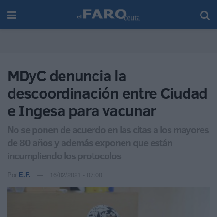
MDyC denuncia la
descoordinación entre Ciudad
e Ingesa para vacunar
No se ponen de acuerdo en las citas a los mayores
de 80 años y además exponen que están
incumpliendo los protocolos
Por
E.F.
16/02/2021 - 07:00