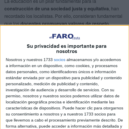
La educación es un pilar fundamental para la
construcción de una sociedad justa y equitativa
, han
recordado los localistas. Por ello, consideran fundamental
que los
docentes promuevan valores de respeto,
tolerancia y solidaridad
, y que se tomen medidas para
abordar cualquier comportamiento que vaya en contra de
Su privacidad es importante para
estos valores.
nosotros
MDyC pide al MEFPyD abrirle un
Nosotros y nuestros 1733
socios
almacenamos y/o accedemos
a información en un dispositivo, como cookies, y procesamos
expediente y considerar su
datos personales, como identificadores únicos e información
estándar enviada por un dispositivo para publicidad y contenido
inhabilitación
personalizado, medición de publicidad y contenido,
investigación de audiencia y desarrollo de servicios.
Con su
Por ello, desde el MDyC exigen a la
Dirección Provincial
permiso, nosotros y nuestros socios podemos utilizar datos de
localización geográfica precisa e identificación mediante las
del Ministerio de Educación, Formación Profesional y
características de dispositivos. Puede hacer clic para otorgarnos
Deporte (MEFPyD)
que tome medidas "inmediatas y
su consentimiento a nosotros y a nuestros 1733 socios para
efectivas" para abordar esta situación que denuncia en su
que llevemos a cabo el procesamiento previamente descrito. De
nota de prensa: los mensajes "racistas y xenófobos" de
forma alternativa, puede acceder a información más detallada y