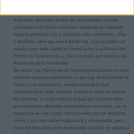
Por eso mismo, esos conciudadanos que están totalmente
anestesiados o bien desvían sus miradas, negando o
realizando diferentes grados de interpretación a lo que
entendemos de forma universal e imparcial, por barbarie
hacia la población civil, y hacia los más vulnerables, niños
y ancianos, hace que sea a día de hoy, muy escéptico en
cuanto a que esta ciudad se merezca ser la anfitriona del
Premio de Convivencia, y mucho menos, que aspire a ser
Patrimonio de la Humanidad
De hecho, fue Patrimonio de la Humanidad cuando tuvimos
el primer campus universitario, lo que hoy es la Catedral de
Ceuta y sus alrededores, siendo referente a nivel
internacional en forjar grandes eruditos y místicos ceutíes.
No obstante, su mayor tesoro al igual que muchos niños
que comparten diferentes tradiciones en una mesa, son la
esperanza de una ciudad comprometida por los derechos
civiles y por una ciudad multicultural y cosmopolita, pero
como Vd bien dice, parte de este odio visceral, es gracias a