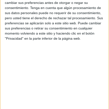
una docente.
cambiar sus preferencias antes de otorgar o negar su
consentimiento.
Tenga en cuenta que algún procesamiento de
Además, los de Fatima Hamed exigen
"la apertura de un
sus datos personales puede no requerir de su consentimiento,
pero usted tiene el derecho de rechazar tal procesamiento. Sus
expediente disciplinario" contra la docente y la
preferencias se aplicarán solo a este sitio web. Puede cambiar
consideración de su "inhabilitación"
para ejercer la
sus preferencias o retirar su consentimiento en cualquier
docencia en centros públicos, debido a la "gravedad" de
momento volviendo a este sitio y haciendo clic en el botón
las publicaciones y su "impacto" en el entorno educativo y
"Privacidad" en la parte inferior de la página web.
la
"implementación de medidas
para prevenir y abordar
el racismo y la xenofobia en los centros educativos, y para
promover la diversidad y la inclusión".
Este partido político defiende que sea la Dirección
Provincial de Educación la institución que debe
garantizar
un entorno educativo "seguro y respetuoso"
para
todos los estudiantes, "sin discriminación por razón de
sexo, género o religión".
En el contexto de la concentración