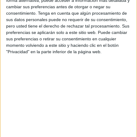
forma alternativa, puede acceder a información más detallada y
que invertir más de 200.000 euros en mejorar la
cambiar sus preferencias antes de otorgar o negar su
consentimiento.
Tenga en cuenta que algún procesamiento de
capacitación digital y adjudicó tal misión a una empresa
sus datos personales puede no requerir de su consentimiento,
malagueña que debía poner especial atención en atender
pero usted tiene el derecho de rechazar tal procesamiento. Sus
a personas con baja renta y mayores.
preferencias se aplicarán solo a este sitio web. Puede cambiar
sus preferencias o retirar su consentimiento en cualquier
Ahora ese mismo Gobierno calla, guarda silencio cuando
momento volviendo a este sitio y haciendo clic en el botón
el PSOE apadrina esta partida presupuestaria aun a
"Privacidad" en la parte inferior de la página web.
sabiendas de que va a permitir gasto de dinero público
para algo que supuestamente ya se está haciendo y
además cuesta más barato.
El equipo de Vivas desliza que es una exigencia de los de
Gutiérrez para dar su apoyo a las cuentas de 2024. Por
esa regla de tres, ¿aceptarán todas las exigencias, sean lo
alocadas y escandalosas que sean, para evitar el típico
mensaje de WhatsApp amenazando ruptura de
relaciones?