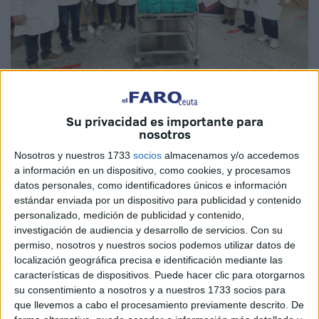
Imagen cedida
Su privacidad es importante para
nosotros
Nosotros y nuestros 1733
socios
almacenamos y/o accedemos
a información en un dispositivo, como cookies, y procesamos
Hay silencios políticos llamativos. Últimamente abundan.
datos personales, como identificadores únicos e información
Demasiado. Los Presupuestos 2024 incluirán una partida
estándar enviada por un dispositivo para publicidad y contenido
de 360.000 euros a beneficio de la asociación
personalizado, medición de publicidad y contenido,
investigación de audiencia y desarrollo de servicios.
Con su
ProEqualdad para enseñar a los mayores a manejar
permiso, nosotros y nuestros socios podemos utilizar datos de
internet. Es a propuesta del PSOE y supone todo un
localización geográfica precisa e identificación mediante las
escándalo porque viene a hacer lo mismo que ya
características de dispositivos. Puede hacer clic para otorgarnos
supuestamente desarrolla la Ciudad.
su consentimiento a nosotros y a nuestros 1733 socios para
que llevemos a cabo el procesamiento previamente descrito. De
Fue en febrero cuando el Gobierno consideró que había