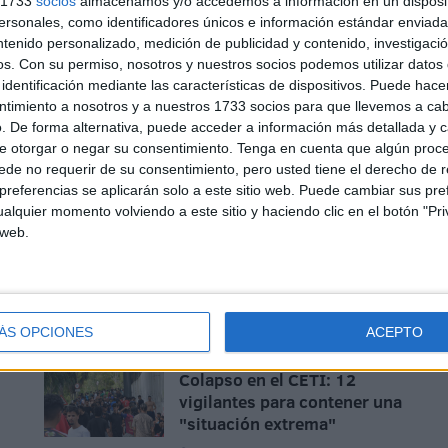
s 1733
socios
almacenamos y/o accedemos a información en un disposit
sonales, como identificadores únicos e información estándar enviada 
ntenido personalizado, medición de publicidad y contenido, investigaci
os.
Con su permiso, nosotros y nuestros socios podemos utilizar datos 
identificación mediante las características de dispositivos. Puede hacer
La contracrónica del Ceuta-
ntimiento a nosotros y a nuestros 1733 socios para que llevemos a ca
Málaga: Faltan fichajes, pero
. De forma alternativa, puede acceder a información más detallada y 
sobran los motivos para
e otorgar o negar su consentimiento.
Tenga en cuenta que algún proc
ilusionarse
de no requerir de su consentimiento, pero usted tiene el derecho de r
referencias se aplicarán solo a este sitio web. Puede cambiar sus pref
HACE 1 HORA
alquier momento volviendo a este sitio y haciendo clic en el botón "Pri
 web.
El PSOE de Ceuta: "No
podemos permitir que
ninguna mujer o niña se
sienta desprotegida"
ÁS OPCIONES
ACEPTO
HACE 2 HORAS
Colapso en el CETI: 12
vigilantes para contener una
"situación extrema"