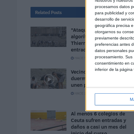
Nosotros y nuestro
procesamos datos per
Related
Posts
para publicidad y co
desarrollo de servici
geográfica precisa e 
"Ataque híbrido
otorgarnos su conse
algorítmico", el análisis de
previamente descrito
Thierry Breton sobre la
preferencias antes d
entrada masiva en Ceuta
datos personales pue
procesamiento. Sus p
HACE 5 MINUTOS
consentimiento en cu
inferior de la página
Vecinos e inmigrantes que
duermen en el Sarchal se
unen para limpiar la playa
HACE 2 HORAS
M
Al menos 6 colegios de
Ceuta sufren entradas y
daños a casi un mes del
inicio del curso