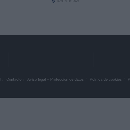
HACE 3 HORAS
d
Contacto
Aviso legal – Protección de datos
Política de cookies
P