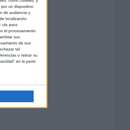
ivo, como cookies, y
por un dispositivo
ón de audiencia y
de localización
 clic para
bo el procesamiento
cambiar sus
esamiento de sus
echazar tal
erencias o retirar su
vacidad" en la parte