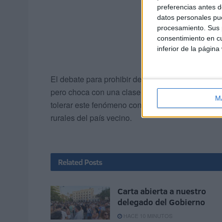
preferencias antes d
datos personales pue
procesamiento. Sus p
consentimiento en cu
inferior de la página
El debate para prohibir definitivamente el matr
pero choca con una clase política que hasta aho
M
tolerar este fenómeno con el fin de preservar las
rurales del país vecino.
Related
Posts
Carta abierta a nuestro
delegado del Gobierno
HACE 10 MINUTOS