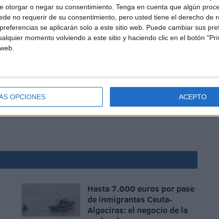
e otorgar o negar su consentimiento.
Tenga en cuenta que algún proc
de no requerir de su consentimiento, pero usted tiene el derecho de r
referencias se aplicarán solo a este sitio web. Puede cambiar sus pref
alquier momento volviendo a este sitio y haciendo clic en el botón "Pri
 web.
imonio de menores surge de vez en cuando en Marruecos,
ra, y en su gran mayoría, se ha mostrado más proclive a
ÁS OPCIONES
ACEPTO
 tradiciones o la realidad social en las regiones más
Hasta 7.000 euros por pase
de inmigrantes Ceuta-
Algeciras: el negocio de la