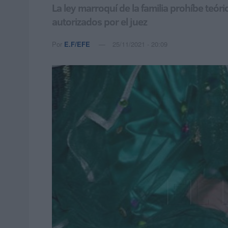
La ley marroquí de la familia prohíbe te
autorizados por el juez
Por
E.F/EFE
25/11/2021 - 20:09