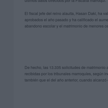
últimos datos ofrecidos por la Fiscalía marroquí.
El fiscal jefe del reino alauita, Hasan Daki, ha 
aprobados el año pasado y ha calificado el aum
abandono escolar y el matrimonio de menores cel
De hecho, las 13.335 solicitudes de matrimonio 
recibidas por los tribunales marroquíes, según i
también que el del año anterior, cuando alcanzó e