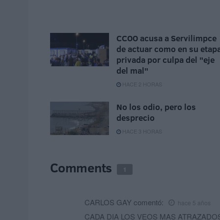
CCOO acusa a Servilimpce
de actuar como en su etap
privada por culpa del "eje
del mal"
HACE 2 HORAS
No los odio, pero los
desprecio
HACE 3 HORAS
Comments
1
CARLOS GAY
comentó:
hace 5 años
CADA DIA LOS VEOS MAS ATRAZADOS