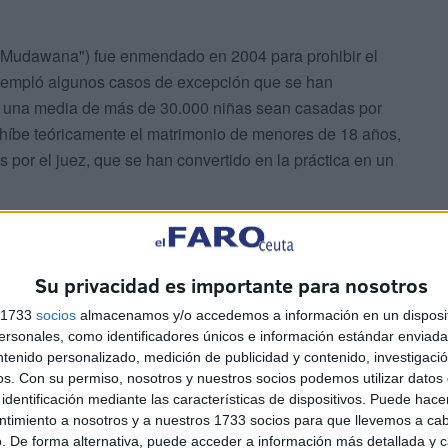
("Mudawana") fue enmendado en 2004 para prohibir el
ontempló algunos casos de excepción que se han
ño una media de más de 30.000 niñas sean casadas por
prohíbe teóricamente el matrimonio de menores de 18 años,
por el juez, que se han convertido en la práctica en un
Su privacidad es importante para nosotros
s 1733
socios
almacenamos y/o accedemos a información en un disposit
sonales, como identificadores únicos e información estándar enviada 
monios de menores a factores socioculturales,
ntenido personalizado, medición de publicidad y contenido, investigaci
os.
Con su permiso, nosotros y nuestros socios podemos utilizar datos 
istido sobre la responsabilidad de todos sobre estas
identificación mediante las características de dispositivos. Puede hacer
onforme con la filosofía del legislador, que quiere hacer
ntimiento a nosotros y a nuestros 1733 socios para que llevemos a ca
da", ha lamentado.
. De forma alternativa, puede acceder a información más detallada y 