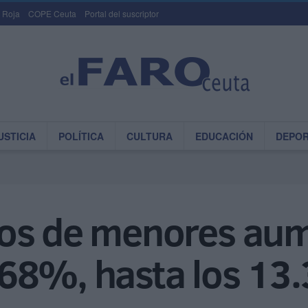
 Roja
COPE Ceuta
Portal del suscriptor
USTICIA
POLÍTICA
CULTURA
EDUCACIÓN
DEPO
os de menores au
68%, hasta los 13