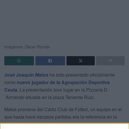
Imágenes: Óscar Román
José Joaquín Matos
ha sido presentado oficialmente
como
nuevo jugador de la Agrupación Deportiva
Ceuta
. La presentación tuvo lugar en la Pizzería D
´Armando situada en la plaza Teniente Ruiz.
Matos proviene del Cádiz Club de Fútbol, un equipo en el
que hasta hace escasos partidos era la referencia en la
banda izquierda.