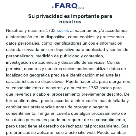
El lateral zurdo estuvo acompañado de Edu Villegas,
director deportivo del club caballa.
Su privacidad es importante para
nosotros
Nosotros y nuestros 1733
socios
almacenamos y/o accedemos
a información en un dispositivo, como cookies, y procesamos
datos personales, como identificadores únicos e información
estándar enviada por un dispositivo para publicidad y contenido
personalizado, medición de publicidad y contenido,
investigación de audiencia y desarrollo de servicios.
Con su
permiso, nosotros y nuestros socios podemos utilizar datos de
localización geográfica precisa e identificación mediante las
características de dispositivos. Puede hacer clic para otorgarnos
su consentimiento a nosotros y a nuestros 1733 socios para
que llevemos a cabo el procesamiento previamente descrito. De
forma alternativa, puede acceder a información más detallada y
Villegas comenzó la presentación describiéndolo como un
cambiar sus preferencias antes de otorgar o negar su
jugador del
“máximo nivel tanto a nivel personal como
consentimiento.
Tenga en cuenta que algún procesamiento de
sus datos personales puede no requerir de su consentimiento,
futbolístico”
, expresó.
pero usted tiene el derecho de rechazar tal procesamiento. Sus
preferencias se aplicarán solo a este sitio web. Puede cambiar
Se trata de un jugador que lleva 9 años en la categoría de