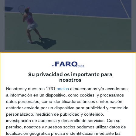
Archivo
Su privacidad es importante para
nosotros
En esta semana da comienzo el Masters Ciudad de Ceuta
Nosotros y nuestros 1731
socios
almacenamos y/o accedemos
“Pinturas Driss”, el Masters Final de las IBP Tennis Series
a información en un dispositivo, como cookies, y procesamos
datos personales, como identificadores únicos e información
Circuito Nacional de Tenis RFET que coronará a l
os
estándar enviada por un dispositivo para publicidad y contenido
Maestros del circuito de torneos
de categoría nacional.
personalizado, medición de publicidad y contenido,
investigación de audiencia y desarrollo de servicios.
Con su
Los jugadores que estarán presente, después de ocho
permiso, nosotros y nuestros socios podemos utilizar datos de
meses de tenis con 33 torneos IBP Tennis Series y 39 IBP
localización geográfica precisa e identificación mediante las