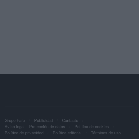
Grupo Faro
Publicidad
Contacto
Aviso legal – Protección de datos
Política de cookies
Política de privacidad
Política editorial
Términos de uso