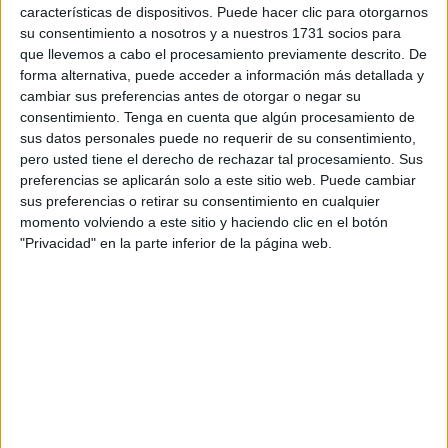
Satélites disputados, gracias a su gran temporada que les
características de dispositivos. Puede hacer clic para otorgarnos
su consentimiento a nosotros y a nuestros 1731 socios para
ha metido en las primeras posiciones del Ranking IBP
que llevemos a cabo el procesamiento previamente descrito. De
Tennis Series, medirán sus raquetas en las pistas de Club
forma alternativa, puede acceder a información más detallada y
de Tenis Loma Margarita.
cambiar sus preferencias antes de otorgar o negar su
consentimiento.
Tenga en cuenta que algún procesamiento de
En el cuadro femenino estarán; Estrella Cabeza Candela,
sus datos personales puede no requerir de su consentimiento,
ex nº 98 del ranking WTA (2013), actual nº 27 del Ranking
pero usted tiene el derecho de rechazar tal procesamiento. Sus
preferencias se aplicarán solo a este sitio web. Puede cambiar
RFET y nº1 Ranking IBP Tennis Series; Maria José Luque
sus preferencias o retirar su consentimiento en cualquier
Moreno, ex nº 570 ranking WTA ( 2017), nº 36 ranking
momento volviendo a este sitio y haciendo clic en el botón
RFET. Segunda clasificada del Ranking IBP Tennis
"Privacidad" en la parte inferior de la página web.
Series; Olga Estevez Méndez, nº 60 ranking RFET , cuarta
clasificada del Ranking IBP Tennis Series; Celia Cerviño
Ruiz , nº 1167 ranking WTA (2018), nº 65 ranking RFET
quinta clasificada del Ranking IBP Tennis Series; Ainhoa
Atucha Gómez , ex nº 640 ranking WTA (2012), nº 28
ranking RFET tercera clasificada del Ranking IBP Tennis
Series; María Martínez Vaquero, nº 59 ranking RFET, 14ª
clasificada del Ranking IBP Tennis Series; Andrea