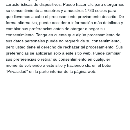
características de dispositivos. Puede hacer clic para otorgarnos
Ferragut (Balear), asistirán a las jornadas finales del
su consentimiento a nosotros y a nuestros 1733 socios para
Máster Nacional IBP Tennis Series 'Ciudad de Ceuta' que
que llevemos a cabo el procesamiento previamente descrito. De
se disputarán en la jornada de este sábado.
forma alternativa, puede acceder a información más detallada y
cambiar sus preferencias antes de otorgar o negar su
La consejera de Juventud y Deporte, Lorena Miranda, ha
consentimiento.
Tenga en cuenta que algún procesamiento de
recibido a a los organizadores y participantes en el Master
sus datos personales puede no requerir de su consentimiento,
pero usted tiene el derecho de rechazar tal procesamiento. Sus
Nacional de Tenis- Máster Final del Circuito IBP Series
preferencias se aplicarán solo a este sitio web. Puede cambiar
Tennis, que se está celebrando en las instalaciones del
sus preferencias o retirar su consentimiento en cualquier
Club de Tenis de Loma Margarita y con apoyo de la
momento volviendo a este sitio y haciendo clic en el botón
Ciudad Autónoma a través del
Instituto Ceutí de
"Privacidad" en la parte inferior de la página web.
Deportes
. En el acto estuvieron presentes los jugadores
que están tomando parte en el master acompañados por el
presidente de la Territorial ceutí Yasin Mohamed- Harrus.
En el plano deportivo destaca el gran nivel de los
participantes en el evento deportivo más importante del
panorama tenístico español como son Sergio Redondo o
María José Luque.