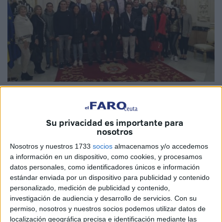
S.I.
Su privacidad es importante para
nosotros
El Máster Nacional IBP Tennis Series 'Ciudad de Ceuta'
Nosotros y nuestros 1733
socios
almacenamos y/o accedemos
ha vestido de gala el Salón del Trono del Palacio
a información en un dispositivo, como cookies, y procesamos
Autonómico con la presencia de Miguel Díaz Román,
datos personales, como identificadores únicos e información
estándar enviada por un dispositivo para publicidad y contenido
presidente de la Real Federación Española de Tenis, y
personalizado, medición de publicidad y contenido,
Francisco Blanco Manso, presidente del circuito IBP
investigación de audiencia y desarrollo de servicios.
Con su
Tennis Series, quienes acompañados por los presidentes
permiso, nosotros y nuestros socios podemos utilizar datos de
territoriales; Juan Luis Rascón (madrileña) y Antonio
localización geográfica precisa e identificación mediante las