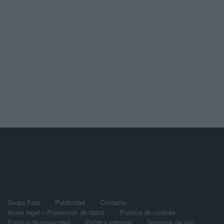
Grupo Faro
Publicidad
Contacto
Aviso legal – Protección de datos
Política de cookies
Política de privacidad
Política editorial
Términos de uso