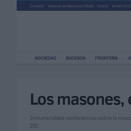
Contacto
Horarios de Barcos by Kikoto
Vuelos
Sorteo Cruz
SOCIEDAD
SUCESOS
FRONTERA
J
Los masones, e
Innumerables conferencias sobre la mason
IEC