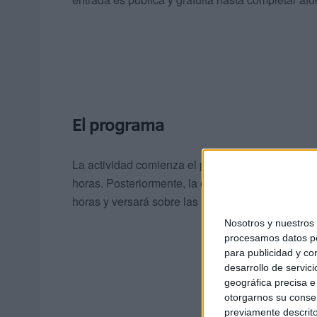
El programa
La actividad comienza el próximo miércoles 11 de
horas. Posteriormente, la conferencia inaugural,
horas y versará sobre las relaciones de las logi
Nosotros y nuestro
procesamos datos per
para publicidad y co
desarrollo de servici
geográfica precisa e 
otorgarnos su conse
previamente descrito