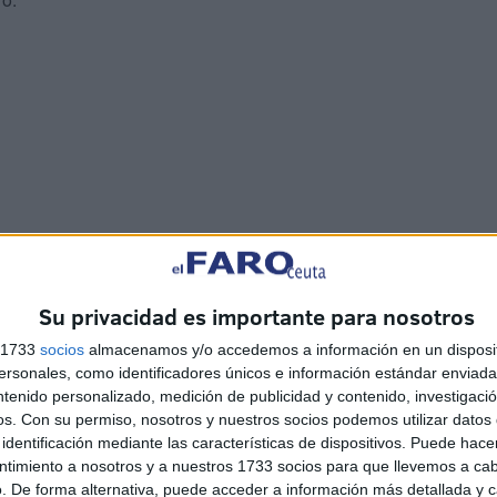
 octubre con la bienvenida institucional a las 18.30
 a cargo de Antonio Morales, está programada a las 19.00
Su privacidad es importante para nosotros
as del Campo de Gibraltar y Ceuta.
s 1733
socios
almacenamos y/o accedemos a información en un disposit
sonales, como identificadores únicos e información estándar enviada 
ntenido personalizado, medición de publicidad y contenido, investigaci
os.
Con su permiso, nosotros y nuestros socios podemos utilizar datos 
identificación mediante las características de dispositivos. Puede hacer
ntimiento a nosotros y a nuestros 1733 socios para que llevemos a ca
. De forma alternativa, puede acceder a información más detallada y 