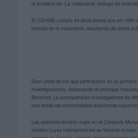
la temática de “La masonería: diálogo de culturas
El CEHME cumple 40 años desde que en 1983 orga
historia de la masonería, resultando de dicha ac
Gran parte de los que participaron en su primera
investigaciones, destacando el principal impulsor
Benimeli. Le acompañarán investigadores de Méxi
casi todas las comunidades autónomas español
Las sesiones tendrán lugar en el Conjunto Monu
octubre cuyas intervenciones se llevarán a cabo 
entrada es pública y gratuita hasta completar afo