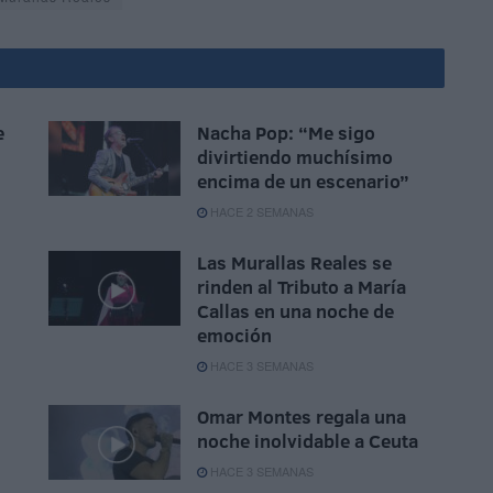
e
Nacha Pop: “Me sigo
divirtiendo muchísimo
encima de un escenario”
HACE 2 SEMANAS
Las Murallas Reales se
rinden al Tributo a María
Callas en una noche de
emoción
HACE 3 SEMANAS
Omar Montes regala una
noche inolvidable a Ceuta
HACE 3 SEMANAS