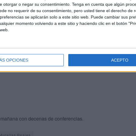
ervantes de Tetuán, con conferencias a cargo de José
e otorgar o negar su consentimiento.
Tenga en cuenta que algún proc
osé Ignacio Cruz, Julián Manuel Domínguez y Aldo Mola.
de no requerir de su consentimiento, pero usted tiene el derecho de r
referencias se aplicarán solo a este sitio web. Puede cambiar sus pref
alquier momento volviendo a este sitio y haciendo clic en el botón "Pri
de vuelta a las Murallas Reales, la actividad se centrará
 web.
 Marco Novarino, Carmen Fernández, Leandro Álvarez y
 diálogo", tratando este tema José Miguel delgado,
 e "interrelación con la sociedad", contando con
io García, Guillermo de los Reyes, Francisco López,
ÁS OPCIONES
ACEPTO
vila, Manuel Cuadrado y Luis Manuel Sánchez.
la mañana con decenas de conferencias.
Murallas Reales