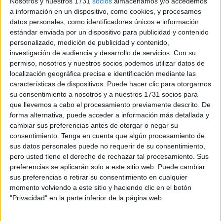
Nosotros y nuestros 1731
socios
almacenamos y/o accedemos
inclusión
educativa y social.
a información en un dispositivo, como cookies, y procesamos
datos personales, como identificadores únicos e información
La organización impulsa el modelo de educación
estándar enviada por un dispositivo para publicidad y contenido
personalizado, medición de publicidad y contenido,
inclusiva, por ello más del 99% de los 7.187 alumnos y
investigación de audiencia y desarrollo de servicios.
Con su
alumnas ciegos o con discapacidad visual que se
permiso, nosotros y nuestros socios podemos utilizar datos de
incorporan a las aulas estos días en toda España lo hacen
localización geográfica precisa e identificación mediante las
en centros ordinarios.
características de dispositivos. Puede hacer clic para otorgarnos
su consentimiento a nosotros y a nuestros 1731 socios para
En Ceuta la ONCE atiende a 33 alumnos en colaboración
que llevemos a cabo el procesamiento previamente descrito. De
forma alternativa, puede acceder a información más detallada y
con el Ministerio de Educación y Formación Profesional.
cambiar sus preferencias antes de otorgar o negar su
De esta forma, el alumnado sigue las mismas pautas y
consentimiento.
Tenga en cuenta que algún procesamiento de
directrices que el resto de compañeros sin discapacidad
sus datos personales puede no requerir de su consentimiento,
visual.
pero usted tiene el derecho de rechazar tal procesamiento. Sus
preferencias se aplicarán solo a este sitio web. Puede cambiar
Los equipos específicos de atención al alumnado con
sus preferencias o retirar su consentimiento en cualquier
momento volviendo a este sitio y haciendo clic en el botón
discapacidad visual cuentan con maestros y maestras,
"Privacidad" en la parte inferior de la página web.
tanto de la organización como de la Administración
especializados en discapacidad visual que acuden a los