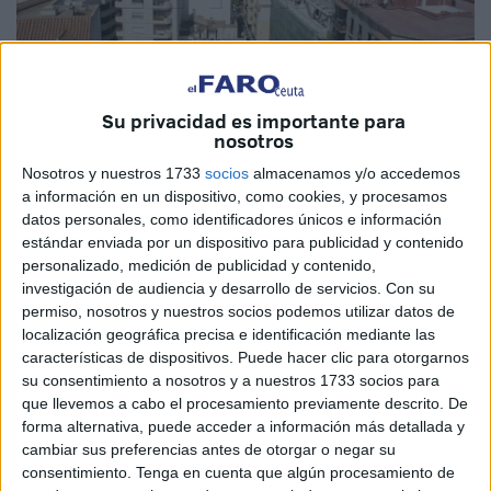
Su privacidad es importante para
nosotros
Imagen de archivo
Nosotros y nuestros 1733
socios
almacenamos y/o accedemos
a información en un dispositivo, como cookies, y procesamos
datos personales, como identificadores únicos e información
estándar enviada por un dispositivo para publicidad y contenido
personalizado, medición de publicidad y contenido,
La Comisión Multilateral de Vivienda celebrada en Madrid
investigación de audiencia y desarrollo de servicios.
Con su
ha evidenciado, una vez más, la brecha entre los objetivos
permiso, nosotros y nuestros socios podemos utilizar datos de
públicos y los recursos disponibles para hacerles frente.
localización geográfica precisa e identificación mediante las
En este escenario, la petición de Ceuta de elevar la
características de dispositivos. Puede hacer clic para otorgarnos
su consentimiento a nosotros y a nuestros 1733 socios para
financiación del Plan Estatal de Vivienda hasta el 1%
que llevemos a cabo el procesamiento previamente descrito. De
resulta no solo razonable, sino necesaria.
forma alternativa, puede acceder a información más detallada y
cambiar sus preferencias antes de otorgar o negar su
El dato es claro: 70 millones de euros en cinco años
consentimiento.
Tenga en cuenta que algún procesamiento de
permitirían impulsar hasta 1.000 viviendas y reforzar las