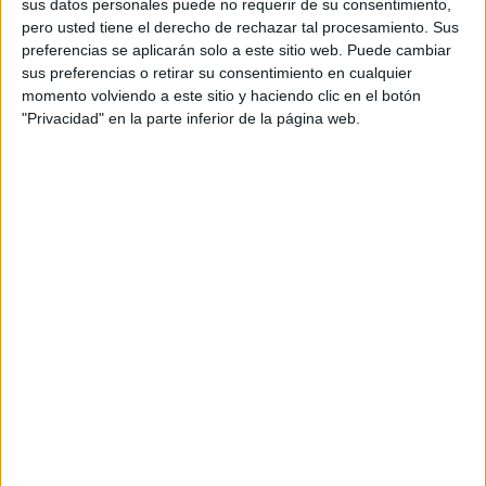
sus datos personales puede no requerir de su consentimiento,
ayudas a jóvenes y colectivos vulnerables. No es una cifra
pero usted tiene el derecho de rechazar tal procesamiento. Sus
preferencias se aplicarán solo a este sitio web. Puede cambiar
desproporcionada si se tiene en cuenta la magnitud del
sus preferencias o retirar su consentimiento en cualquier
problema. El acceso a la vivienda se ha convertido en una
momento volviendo a este sitio y haciendo clic en el botón
de las principales preocupaciones sociales y económicas,
"Privacidad" en la parte inferior de la página web.
también en territorios con singularidades como Ceuta.
Ahora bien, el debate no debe quedarse únicamente en la
financiación. Es imprescindible que los recursos vayan
acompañados de una gestión eficaz y de políticas
adaptadas a cada realidad. La próxima Conferencia
Sectorial será clave para comprobar si existe una
respuesta concreta.
Porque más allá de los discursos, la vivienda sigue siendo
un problema urgente que exige soluciones inmediatas. Y
cada retraso en la toma de decisiones se traduce en
oportunidades perdidas para quienes más necesitan una
respuesta.