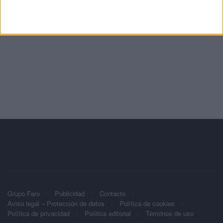
Grupo Faro
Publicidad
Contacto
Aviso legal – Protección de datos
Política de cookies
Política de privacidad
Política editorial
Términos de uso