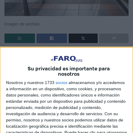
Imagen de archivo
Este Cañonazo pretende despertar “al alma dormida y
avivar para que el seso despierte contemplando como se
viene la muerte de un porrazo”, recordando a nuestro
Su privacidad es importante para
nosotros
Jorge Manrique.
Nosotros y nuestros 1733
socios
almacenamos y/o accedemos
Aquí, en este bendito pueblo, los avisos de los ceutíes
a información en un dispositivo, como cookies, y procesamos
sobre el estado de las calles, parques, jardines, basuras,
datos personales, como identificadores únicos e información
estándar enviada por un dispositivo para publicidad y contenido
suciedades y peligros constantes se las meten por donde
personalizado, medición de publicidad y contenido,
la espalda pierde su casto nombre.
investigación de audiencia y desarrollo de servicios.
Con su
permiso, nosotros y nuestros socios podemos utilizar datos de
En los 23 años que me he hecho de oficio contador de
localización geográfica precisa e identificación mediante las
historias veo oídos sordos y ojos ciegos en los constantes
características de dispositivos. Puede hacer clic para otorgarnos