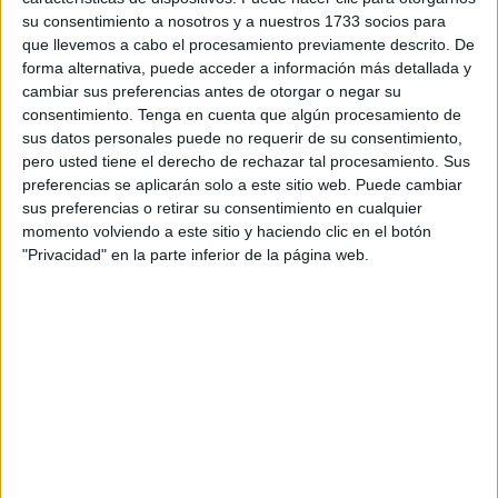
avisos en los medios de comunicación sobre peligros
su consentimiento a nosotros y a nuestros 1733 socios para
que llevemos a cabo el procesamiento previamente descrito. De
potenciales que adolece nuestro pueblo: escaleras rotas,
forma alternativa, puede acceder a información más detallada y
suelos deslizantes, losetas sueltas, aceras partidas,
cambiar sus preferencias antes de otorgar o negar su
socavones, abandono de la limpieza, instalaciones
consentimiento.
Tenga en cuenta que algún procesamiento de
dejadas de la mano de Dios por la desidia, recovecos
sus datos personales puede no requerir de su consentimiento,
pero usted tiene el derecho de rechazar tal procesamiento. Sus
homicidas, alcantarillas abiertas, boquetes asesinos y
preferencias se aplicarán solo a este sitio web. Puede cambiar
riadas de cacas que, al pisarlas, corres el peligro de irte al
sus preferencias o retirar su consentimiento en cualquier
otro barrio (aunque esto es culpa del incivismo ciudadano).
momento volviendo a este sitio y haciendo clic en el botón
"Privacidad" en la parte inferior de la página web.
Hace unos días leímos la siguiente noticia:
“La Ciudad condenada: pagará más de 45.000 euros por
una caída en la Ribera”.
La administración debe responsabilizarse de las lesiones
ocurridas al caer por la escalera de acceso a la playa de la
Ribera que se encontraba en malas condiciones.