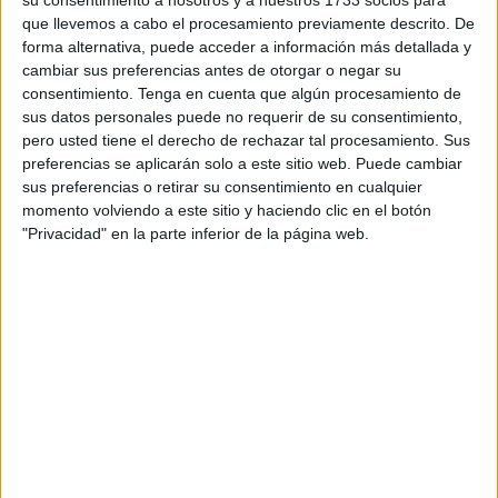
su consentimiento a nosotros y a nuestros 1733 socios para
de Ceuta el que defienda la posición del Grupo Popular en
que llevemos a cabo el procesamiento previamente descrito. De
una moción con limitado impacto en Ceuta y Melilla
forma alternativa, puede acceder a información más detallada y
atendida nuestra limitada superficie. Pero nuestro partido
cambiar sus preferencias antes de otorgar o negar su
es un partido de ámbito nacional con planteamientos
consentimiento.
Tenga en cuenta que algún procesamiento de
homogéneos en toda España, pensamos de manera
sus datos personales puede no requerir de su consentimiento,
pero usted tiene el derecho de rechazar tal procesamiento. Sus
análoga en Ceuta y en Cataluña, Galicia o Extremadura y
preferencias se aplicarán solo a este sitio web. Puede cambiar
defendemos que lo que es bueno para una parte de
sus preferencias o retirar su consentimiento en cualquier
España lo será para el conjunto de nuestra Nación. Por
momento volviendo a este sitio y haciendo clic en el botón
eso me ha correspondido a mi defender la posición de
"Privacidad" en la parte inferior de la página web.
nuestro Grupo con los mismos argumentos que lo hubiera
hecho cualquier otro compañero de la bancada del partido
popular. Y por eso, porque soy de Ceuta y nacido en
Melilla, debo decirles señores de ERC que ambas
ciudades, como Cataluña, son parte indisoluble de España
desde hace muchos siglos y no son ninguna Colonia ni
ningún vestigio imperialista, como se aseveró un
representante de ERC en este Pleno en la última sesión
por un senador de su grupo. No deja de sorprender que a