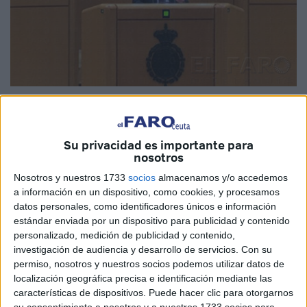
Su privacidad es importante para
El senador del Partido Popular por Ceuta, Guillermo
nosotros
Martínez, ha aprovechado en su intervención ayer en el
Nosotros y nuestros 1733
socios
almacenamos y/o accedemos
Senado para responder al senador de ERC, Miguel Ángel
a información en un dispositivo, como cookies, y procesamos
datos personales, como identificadores únicos e información
Estradé, el cual presentaba a las ciudades autónomas de
estándar enviada por un dispositivo para publicidad y contenido
Ceuta y Melilla, como vestigios "coloniales" y últimos
personalizado, medición de publicidad y contenido,
resquicios del "imperialismo" español.
investigación de audiencia y desarrollo de servicios.
Con su
permiso, nosotros y nuestros socios podemos utilizar datos de
Martínez aseguró en su intervención lo siguiente: "Señores
localización geográfica precisa e identificación mediante las
de ERC, quizás les llame la atención que sea un senador
características de dispositivos. Puede hacer clic para otorgarnos