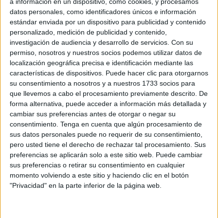
a información en un dispositivo, como cookies, y procesamos
Related
Posts
datos personales, como identificadores únicos e información
estándar enviada por un dispositivo para publicidad y contenido
CaixaBank activa una línea especial de
personalizado, medición de publicidad y contenido,
financiación para negocios afectados por
investigación de audiencia y desarrollo de servicios.
Con su
la crisis en Ceuta
permiso, nosotros y nuestros socios podemos utilizar datos de
localización geográfica precisa e identificación mediante las
HACE 10 MINUTOS
características de dispositivos. Puede hacer clic para otorgarnos
Vivas reclama un plan para “recuperar la
su consentimiento a nosotros y a nuestros 1733 socios para
normalidad” de Ceuta antes de la
que llevemos a cabo el procesamiento previamente descrito. De
invasión
forma alternativa, puede acceder a información más detallada y
cambiar sus preferencias antes de otorgar o negar su
HACE 32 MINUTOS
consentimiento.
Tenga en cuenta que algún procesamiento de
sus datos personales puede no requerir de su consentimiento,
El Senado convoca oficialmente a
pero usted tiene el derecho de rechazar tal procesamiento. Sus
Marlaska, Robles y Albares a comparecer
preferencias se aplicarán solo a este sitio web. Puede cambiar
por Ceuta
sus preferencias o retirar su consentimiento en cualquier
HACE 44 MINUTOS
momento volviendo a este sitio y haciendo clic en el botón
"Privacidad" en la parte inferior de la página web.
Torres apuesta por la reagrupación
familiar de los menores y anuncia las
visitas de Albares y Robles