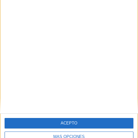
convocatorias para una entrada masiva a
España
HACE 2 HORAS
¿Has renovado tu inscripción en el
padrón cada dos años? Comprueba si ha
caducado
HACE 3 HORAS
ACEPTO
MÁS OPCIONES