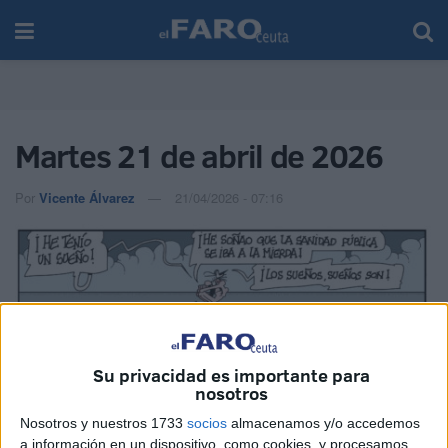
Martes 21 de abril de 2026
Por
Vicente Álvarez
21/04/2026 - 07:16
Su privacidad es importante para
nosotros
Nosotros y nuestros 1733
socios
almacenamos y/o accedemos
a información en un dispositivo, como cookies, y procesamos