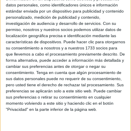
Related
Posts
datos personales, como identificadores únicos e información
estándar enviada por un dispositivo para publicidad y contenido
personalizado, medición de publicidad y contenido,
"Mi padre quería abusar de mí": la
investigación de audiencia y desarrollo de servicios.
Con su
pesadilla de las mujeres que buscan
permiso, nosotros y nuestros socios podemos utilizar datos de
refugio en Ceuta
localización geográfica precisa e identificación mediante las
HACE 34 MINUTOS
características de dispositivos. Puede hacer clic para otorgarnos
su consentimiento a nosotros y a nuestros 1733 socios para
La Guardia Civil localiza un cadáver en
que llevemos a cabo el procesamiento previamente descrito. De
Juan XXIII
forma alternativa, puede acceder a información más detallada y
HACE 58 MINUTOS
cambiar sus preferencias antes de otorgar o negar su
consentimiento.
Tenga en cuenta que algún procesamiento de
Alerta alimentaria por vidrios en tarros
sus datos personales puede no requerir de su consentimiento,
de mermelada y miel
pero usted tiene el derecho de rechazar tal procesamiento. Sus
preferencias se aplicarán solo a este sitio web. Puede cambiar
HACE 1 HORA
sus preferencias o retirar su consentimiento en cualquier
Ceuta: proteger a un menor también es
momento volviendo a este sitio y haciendo clic en el botón
preguntar quién le espera al otro lado
"Privacidad" en la parte inferior de la página web.
HACE 1 HORA
Se multiplican en Marruecos las