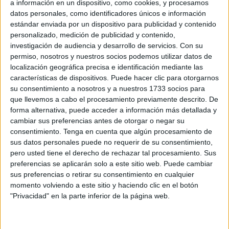
a información en un dispositivo, como cookies, y procesamos
datos personales, como identificadores únicos e información
estándar enviada por un dispositivo para publicidad y contenido
Related
Posts
personalizado, medición de publicidad y contenido,
investigación de audiencia y desarrollo de servicios.
Con su
Vecinos e inmigrantes que duermen en el
permiso, nosotros y nuestros socios podemos utilizar datos de
Sarchal se unen para limpiar la playa
localización geográfica precisa e identificación mediante las
HACE 3 MINUTOS
características de dispositivos. Puede hacer clic para otorgarnos
su consentimiento a nosotros y a nuestros 1733 socios para
El PSOE de Ceuta: "No podemos permitir
que llevemos a cabo el procesamiento previamente descrito. De
que ninguna mujer o niña se sienta
forma alternativa, puede acceder a información más detallada y
desprotegida"
cambiar sus preferencias antes de otorgar o negar su
consentimiento.
Tenga en cuenta que algún procesamiento de
HACE 29 MINUTOS
sus datos personales puede no requerir de su consentimiento,
Al menos 6 colegios de Ceuta sufren
pero usted tiene el derecho de rechazar tal procesamiento. Sus
entradas y daños a casi un mes del inicio
preferencias se aplicarán solo a este sitio web. Puede cambiar
del curso
sus preferencias o retirar su consentimiento en cualquier
momento volviendo a este sitio y haciendo clic en el botón
HACE 1 HORA
"Privacidad" en la parte inferior de la página web.
Colapso en el CETI: 12 vigilantes para
contener una "situación extrema"