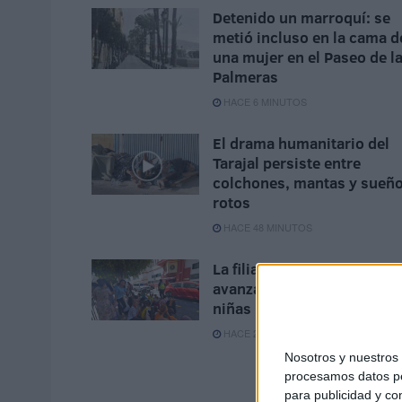
Detenido un marroquí: se
metió incluso en la cama d
una mujer en el Paseo de l
Palmeras
HACE 6 MINUTOS
El drama humanitario del
Tarajal persiste entre
colchones, mantas y sueñ
rotos
HACE 48 MINUTOS
La filiación de menores
avanza con un grupo de
niñas marroquíes
HACE 2 HORAS
Nosotros y nuestro
procesamos datos per
para publicidad y co