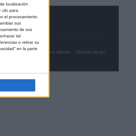
de localización
 clic para
bo el procesamiento
cambiar sus
esamiento de sus
echazar tal
erencias o retirar su
vacidad" en la parte
olítica de privacidad
Política editorial
Términos de uso