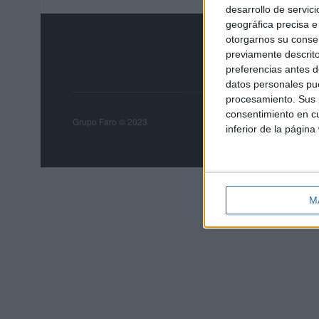
desarrollo de servici
geográfica precisa e 
otorgarnos su conse
previamente descrito
preferencias antes d
datos personales pue
procesamiento. Sus p
consentimiento en cu
Grupo Faro
Publicida
Grupo Faro © 2023
inferior de la página
M