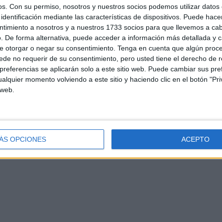
os.
Con su permiso, nosotros y nuestros socios podemos utilizar datos 
identificación mediante las características de dispositivos. Puede hacer
ntimiento a nosotros y a nuestros 1733 socios para que llevemos a ca
. De forma alternativa, puede acceder a información más detallada y 
e otorgar o negar su consentimiento.
Tenga en cuenta que algún proc
de no requerir de su consentimiento, pero usted tiene el derecho de r
referencias se aplicarán solo a este sitio web. Puede cambiar sus pref
alquier momento volviendo a este sitio y haciendo clic en el botón "Pri
d
Contacto
Aviso legal – Protección de datos
Política de cookies
P
 web.
ÁS OPCIONES
ACEPTO