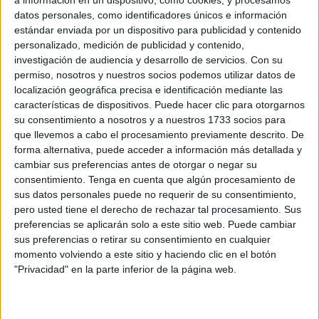
Related
Posts
datos personales, como identificadores únicos e información
estándar enviada por un dispositivo para publicidad y contenido
Carta abierta a la Presidencia de la
personalizado, medición de publicidad y contenido,
Comisión Europea, al Parlamento
investigación de audiencia y desarrollo de servicios.
Con su
Europeo y a la Presidencia del Consejo
permiso, nosotros y nuestros socios podemos utilizar datos de
de Europa
localización geográfica precisa e identificación mediante las
características de dispositivos. Puede hacer clic para otorgarnos
HACE 13 MINUTOS
su consentimiento a nosotros y a nuestros 1733 socios para
que llevemos a cabo el procesamiento previamente descrito. De
Exigen al Gobierno que la final de la Copa
forma alternativa, puede acceder a información más detallada y
Mundial de fútbol 2030 sea en España,
cambiar sus preferencias antes de otorgar o negar su
no en Marruecos
consentimiento.
Tenga en cuenta que algún procesamiento de
HACE 29 MINUTOS
sus datos personales puede no requerir de su consentimiento,
pero usted tiene el derecho de rechazar tal procesamiento. Sus
"Mi padre quería abusar de mí": la
preferencias se aplicarán solo a este sitio web. Puede cambiar
pesadilla de las mujeres que buscan
sus preferencias o retirar su consentimiento en cualquier
refugio en Ceuta
momento volviendo a este sitio y haciendo clic en el botón
HACE 1 HORA
"Privacidad" en la parte inferior de la página web.
La Guardia Civil localiza un cadáver en
Juan XXIII