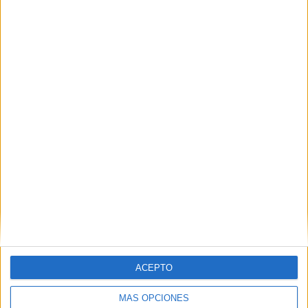
los dispositivos 'extra' con más de 500
atenciones
HACE 1 HORA
CCOO se adhiere a la concentración
'¡Basta ya! Ceuta no se rinde'
HACE 1 HORA
ACEPTO
MÁS OPCIONES