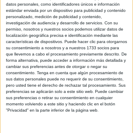
Related
Posts
datos personales, como identificadores únicos e información
estándar enviada por un dispositivo para publicidad y contenido
personalizado, medición de publicidad y contenido,
Sociedad caballa: el bautizo de Fidela en
investigación de audiencia y desarrollo de servicios.
Con su
Los Remedios
permiso, nosotros y nuestros socios podemos utilizar datos de
HACE 10 MINUTOS
localización geográfica precisa e identificación mediante las
características de dispositivos. Puede hacer clic para otorgarnos
“Toca resistir”: Vivas reclama al Estado
su consentimiento a nosotros y a nuestros 1733 socios para
una respuesta inmediata para recuperar
que llevemos a cabo el procesamiento previamente descrito. De
la normalidad en Ceuta
forma alternativa, puede acceder a información más detallada y
HACE 16 MINUTOS
cambiar sus preferencias antes de otorgar o negar su
consentimiento.
Tenga en cuenta que algún procesamiento de
Condenado tras entrar en una casa: se
sus datos personales puede no requerir de su consentimiento,
llegó a meter en la cama de su dueña
pero usted tiene el derecho de rechazar tal procesamiento. Sus
preferencias se aplicarán solo a este sitio web. Puede cambiar
HACE 23 MINUTOS
sus preferencias o retirar su consentimiento en cualquier
A prisión el piloto de la moto de agua que
momento volviendo a este sitio y haciendo clic en el botón
quiso huir de la Guardia Civil
"Privacidad" en la parte inferior de la página web.
HACE 40 MINUTOS
Ingesa presta 391 asistencias y refuerza