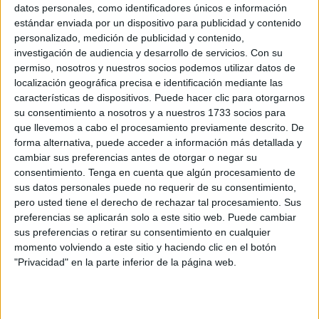
datos personales, como identificadores únicos e información
Related
Posts
estándar enviada por un dispositivo para publicidad y contenido
personalizado, medición de publicidad y contenido,
Qué pena, qué pena
investigación de audiencia y desarrollo de servicios.
Con su
HACE 2 HORAS
permiso, nosotros y nuestros socios podemos utilizar datos de
localización geográfica precisa e identificación mediante las
Defender a Ceuta, está por encima de las
características de dispositivos. Puede hacer clic para otorgarnos
siglas
su consentimiento a nosotros y a nuestros 1733 socios para
que llevemos a cabo el procesamiento previamente descrito. De
HACE 2 HORAS
forma alternativa, puede acceder a información más detallada y
¡Rápido, rápido!: las mafias se forran
cambiar sus preferencias antes de otorgar o negar su
sacando inmigrantes de Ceuta
consentimiento.
Tenga en cuenta que algún procesamiento de
sus datos personales puede no requerir de su consentimiento,
HACE 2 HORAS
pero usted tiene el derecho de rechazar tal procesamiento. Sus
preferencias se aplicarán solo a este sitio web. Puede cambiar
Un inmigrante intenta la entrada en
sus preferencias o retirar su consentimiento en cualquier
Ceuta desde Marruecos en parapente
momento volviendo a este sitio y haciendo clic en el botón
HACE 3 HORAS
"Privacidad" en la parte inferior de la página web.
La playa del Trampolín estrena diez
baños y treinta duchas para atender a los
inmigrantes