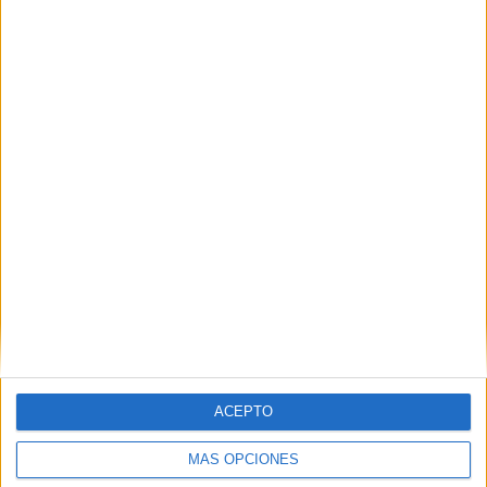
HACE 3 HORAS
La Policía expulsa a Marruecos al
detenido tras entrar en una casa y
meterse en la cama de su dueña
HACE 4 HORAS
ACEPTO
MÁS OPCIONES